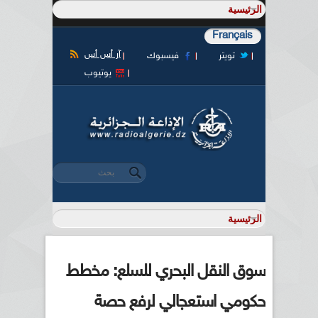
Français
آر أس أس
تويتر
فيسبوك
يوتيوب
‏بحث ‏
استمارة البحث
سوق النقل البحري للسلع: مخطط
حكومي استعجالي لرفع حصة