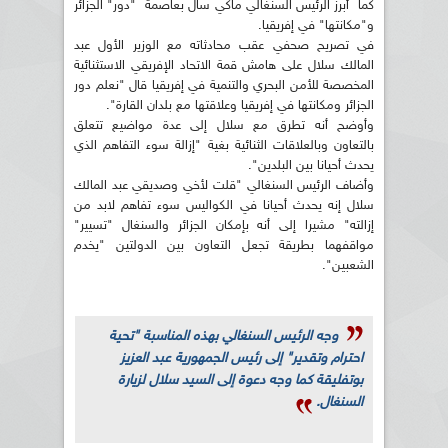
كما أبرز الرئيس السنغالي ماكي سال بعاصمة "دور" الجزائر
و"مكانتها" في إفريقيا.
في تصريح صحفي عقب محادثاته مع الوزير الأول عبد
المالك سلال على هامش قمة الاتحاد الإفريقي الاستثنائية
المخصصة للأمن البحري والتنمية في إفريقيا قال "نعلم دور
الجزائر ومكانتها في إفريقيا وعلاقتها مع بلدان القارة".
وأوضح أنه تطرق مع سلال إلى عدة مواضيع تتعلق
بالتعاون وبالعلاقات الثنائية بغية "إزالة سوء التفاهم الذي
يحدث أحيانا بين البلدين".
وأضاف الرئيس السنغالي "قلت لأخي وصديقي عبد المالك
سلال إنه يحدث أحيانا في الكواليس سوء تفاهم لابد من
إزالته" مشيرا إلى أنه بإمكان الجزائر والسنغال "تسيير"
مواقفهما بطريقة تجعل التعاون بين الدولتين "يخدم
الشعبين".
وجه الرئيس السنغالي بهذه المناسبة "تحية
احترام وتقدير" إلى رئيس الجمهورية عبد العزيز
بوتفليقة كما وجه دعوة إلى السيد سلال لزيارة
السنغال.