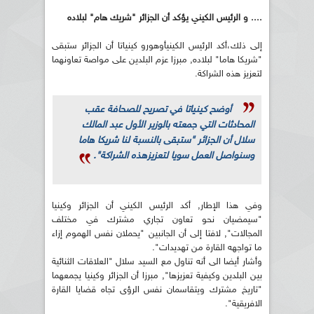
.... و الرئيس الكيني يؤكد أن الجزائر "شريك هام" لبلاده
إلى ذلك،أكد الرئيس الكينيأوهورو كينياتا أن الجزائر ستبقى
"شريكا هاما" لبلاده, مبرزا عزم البلدين على مواصة تعاونهما
لتعزيز هذه الشراكة.
أوضح كينياتا في تصريح للصحافة عقب
المحادثات التي جمعته بالوزير الأول عبد المالك
سلال أن الجزائر "ستبقى بالنسبة لنا شريكا هاما
وسنواصل العمل سويا لتعزيزهذه الشراكة".
وفي هذا الإطار, أكد الرئيس الكيني أن الجزائر وكينيا
"سيمضيان نحو تعاون تجاري مشترك في مختلف
المجالات", لافتا إلى أن الجانبين "يحملان نفس الهموم إزاء
ما تواجهه القارة من تهديدات".
وأشار أيضا الى أنه تناول مع السيد سلال "العلاقات الثنائية
بين البلدين وكيفية تعزيزها", مبرزا أن الجزائر وكينيا يجمعهما
"تاريخ مشترك ويتقاسمان نفس الرؤى تجاه قضايا القارة
الافريقية".