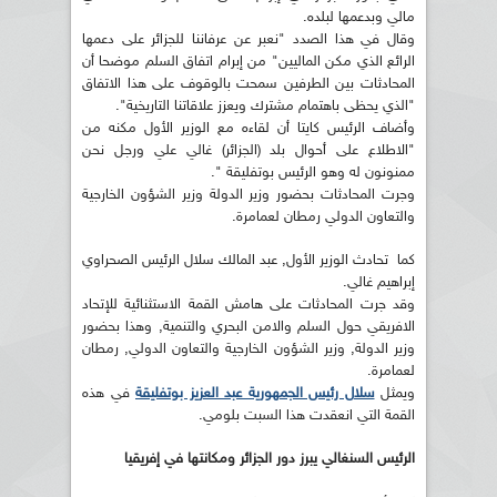
مالي وبدعمها لبلده.
وقال في هذا الصدد "نعبر عن عرفاننا للجزائر على دعمها
الرائع الذي مكن الماليين" من إبرام اتفاق السلم موضحا أن
المحادثات بين الطرفين سمحت بالوقوف على هذا الاتفاق
"الذي يحظى باهتمام مشترك ويعزز علاقاتنا التاريخية".
وأضاف الرئيس كايتا أن لقاءه مع الوزير الأول مكنه من
"الاطلاع على أحوال بلد (الجزائر) غالي علي ورجل نحن
ممنونون له وهو الرئيس بوتفليقة ".
وجرت المحادثات بحضور وزير الدولة وزير الشؤون الخارجية
والتعاون الدولي رمطان لعمامرة.
كما تحادث الوزير الأول, عبد المالك سلال الرئيس الصحراوي
إبراهيم غالي.
وقد جرت المحادثات على هامش القمة الاستثنائية للإتحاد
الافريقي حول السلم والامن البحري والتنمية, وهذا بحضور
وزير الدولة, وزير الشؤون الخارجية والتعاون الدولي, رمطان
لعمامرة.
ويمثل
سلال رئيس الجمهورية عبد العزيز بوتفليقة
في هذه
القمة التي انعقدت هذا السبت بلومي.
الرئيس السنغالي يبرز دور الجزائر ومكانتها في إفريقيا