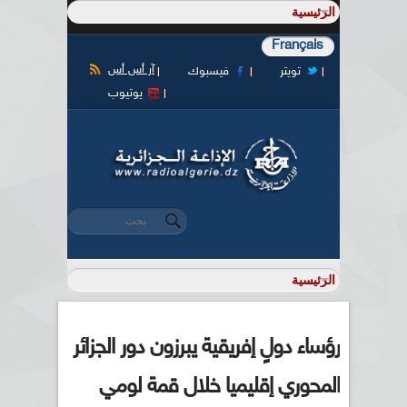
Français
آر أس أس
تويتر
فيسبوك
يوتيوب
‏بحث ‏
استمارة البحث
رؤساء دولٍ إفريقية يبرزون دور الجزائر
المحوري إقليميا خلال قمة لومي