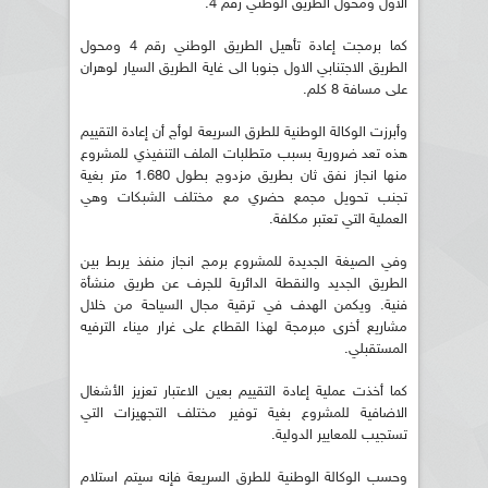
الأول ومحول الطريق الوطني رقم 4.
كما برمجت إعادة تأهيل الطريق الوطني رقم 4 ومحول
الطريق الاجتنابي الاول جنوبا الى غاية الطريق السيار لوهران
على مسافة 8 كلم.
وأبرزت الوكالة الوطنية للطرق السريعة لوأج أن إعادة التقييم
هذه تعد ضرورية بسبب متطلبات الملف التنفيذي للمشروع
منها انجاز نفق ثان بطريق مزدوج بطول 1.680 متر بغية
تجنب تحويل مجمع حضري مع مختلف الشبكات وهي
العملية التي تعتبر مكلفة.
وفي الصيغة الجديدة للمشروع برمج انجاز منفذ يربط بين
الطريق الجديد والنقطة الدائرية للجرف عن طريق منشأة
فنية. ويكمن الهدف في ترقية مجال السياحة من خلال
مشاريع أخرى مبرمجة لهذا القطاع على غرار ميناء الترفيه
المستقبلي.
كما أخذت عملية إعادة التقييم بعين الاعتبار تعزيز الأشغال
الاضافية للمشروع بغية توفير مختلف التجهيزات التي
تستجيب للمعايير الدولية.
وحسب الوكالة الوطنية للطرق السريعة فإنه سيتم استلام