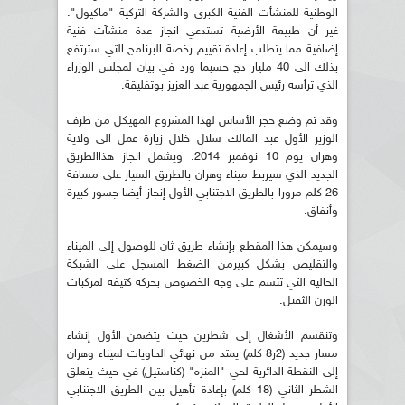
الوطنية للمنشأت الفنية الكبرى والشركة التركية "ماكيول".
غير أن طبيعة الأرضية تستدعي انجاز عدة منشآت فنية
إضافية مما يتطلب إعادة تقييم رخصة البرنامج التي سترتفع
بذلك الى 40 مليار دج حسبما ورد في بيان لمجلس الوزراء
الذي ترأسه رئيس الجمهورية عبد العزيز بوتفليقة.
وقد تم وضع حجر الأساس لهذا المشروع المهيكل من طرف
الوزير الأول عبد المالك سلال خلال زيارة عمل الى ولاية
وهران يوم 10 نوفمبر 2014. ويشمل انجاز هذاالطريق
الجديد الذي سيربط ميناء وهران بالطريق السيار على مسافة
26 كلم مرورا بالطريق الاجتنابي الأول إنجاز أيضا جسور كبيرة
وأنفاق.
وسيمكن هذا المقطع بإنشاء طريق ثان للوصول إلى الميناء
والتقليص بشكل كبيرمن الضغط المسجل على الشبكة
الحالية التي تتسم على وجه الخصوص بحركة كثيفة لمركبات
الوزن الثقيل.
وتنقسم الأشغال إلى شطرين حيث يتضمن الأول إنشاء
مسار جديد (2ر8 كلم) يمتد من نهائي الحاويات لميناء وهران
إلى النقطة الدائرية لحي "المنزه" (كناستيل) في حيث يتعلق
الشطر الثاني (18 كلم) بإعادة تأهيل بين الطريق الاجتنابي