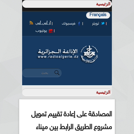
Français
آر أس أس
تويتر
فيسبوك
يوتيوب
‏بحث ‏
استمارة البحث
المصادقة على إعادة تقييم تمويل
مشروع الطريق الرابط بين ميناء