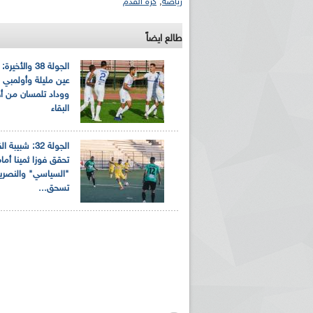
رياضة
,
كرة القدم
طالع ايضاً
الجولة 38 والأخي
عين مليلة وأولمبي
ووداد تلمسان من أ
البقاء
الجولة 32: شبيبة
تحقق فوزا ثمينا أما
"السياسي" والنصري
تسحق...