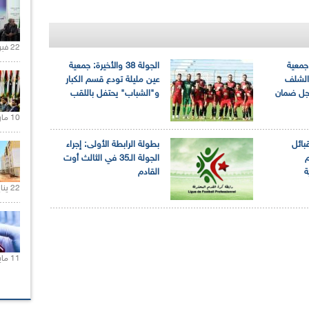
22 فبراير 2021 |
رة: جمعية
الجولة 38 والأخيرة: جمعية
 الشلف
عين مليلة تودع قسم الكبار
جل ضمان
و"الشباب" يحتفل باللقب
10 مارس 2021 |
 القبائل
بطولة الرابطة الأولى: إجراء
م
الجولة الـ35 في الثالث أوت
ة
القادم
22 يناير 2020 |
11 مايو 2021 |