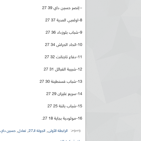
--)نصر حسين داي 39 27
8-اولمبي المدية 37 27
9-شباب بلوزداد 36 27
10-اتحاد الحراش 34 27
11-دفاع تاجنانت 32 27
ريم الإذاعة الجزائرية للرياضيين البارالمبيين المتوجين
بالصور... اللقاء الوطني لمديري الإذ
اليات في طوكيو
حول مرافقة وتغطية الإنتخابات المحلية لـ27 نوفمب
12-شبيبة القبائل 31 27
13-شباب قسنطينة 30 27
14-سريع غليزان 29 27
15-شباب باتنة 25 27
16-مولودية بجاية 18 27.
وسوم:
,
,
,
,
الرابطة الأولى
الجولة الـ27
تعادل
حسين داي