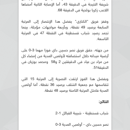
شريفة النتيجة في الدقيقة 43، أما الإصابة الثانية أمضاها
اللاعب زكريا بولحية في الدقيقة 68.
وقفز فريق "الكناري" يفضل هذا الإنتصار إلى المرتبة
السابعة برصيد 49 نقطة، وبأربعة مواجهات مؤجلة، بينما
تجمد رصيد شباب قسنطينة في النقطة 47 في المرتبة
التاسعة.
من جهته، حقق فريق نصر حسين داي فوزا مهما 3-0 على
أرضية ميدانه خلال استضافته لأولمبي المدية من إمضاء كل
من مراد بن عياد في الدقيقتين 2 و58 ومحمد بوزيان في
الدقيقة51.
وبفضل هذا الفوز ارتقت النصرية إلى المرتبة 15 التي
تتقاسمها مع جمعية الشلف برصيد 36 نقطة، أما أولمبي
المدية فاحتل المرتبة الثامنة برصيد 48 نقطة.
النتائج:
شباب قسنطينة - شبيبة القبائل 1-2
نصر حسين داي - أولمبي المدية 3-0