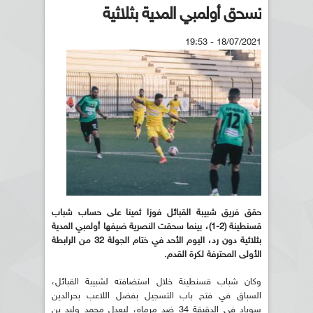
تسحق أولمبي المدية بثلاثية
18/07/2021 - 19:53
حقق فريق شبيبة القبائل فوزا ثمينا على حساب شباب
قسنطينة (2-1)، بينما سحقت النصرية ضيفها أولمبي المدية
بثلاثية دون رد، اليوم الأحد في ختام الجولة 32 من الرابطة
الأولى المحترفة لكرة القدم.
وكان شباب قسنطينة خلال استضافته لشبيبة القبائل،
السباق في فتح باب التسجيل بفضل اللاعب بحرالدين
سوياد في الدقيقة 34 ضد مرماه، ليعدل محمد وليد بن