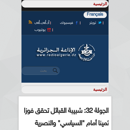
Français
آر أس أس
تويتر
فيسبوك
يوتيوب
‏بحث ‏
استمارة البحث
الجولة 32: شبيبة القبائل تحقق فوزا
ثمينا أمام "السياسي" والنصرية