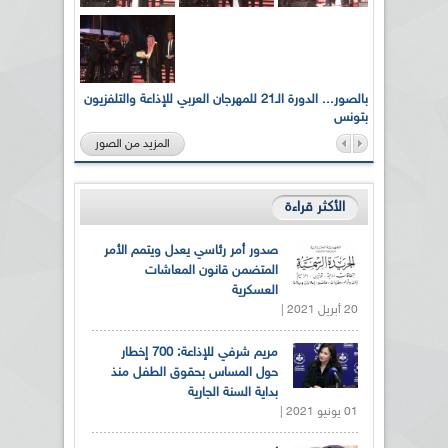
لى أرواح
بالصور... الدورة الـ21 للمهرجان العربي للإذاعة والتلفزيون
بتونس
المزيد من الصور
الأكثر قراءة
صدور أمر رئاسي يعدل ويتمم الأمر
المتضمن قانون المعاشات
العسكرية
20 أبريل 2021 |
مريم شرفي للإذاعة: 700 إخطار
حول المساس بحقوق الطفل منذ
بداية السنة الجارية
01 يونيو 2021 |