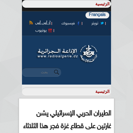
Français
آر أس أس
تويتر
فيسبوك
يوتيوب
‏بحث ‏
استمارة البحث
الطيران الحربي الإسرائيلي يشن
غارتين على قطاع غزة فجر هذا الثلاثاء