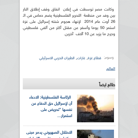
وكانت مصر توسطت في إعلان اتفاق وقف إطلاق النار
بين وفد من منظمة التحرير الفلسطينية يضم حماس في الـ
26 أوت عام 2014 لإنهاء هجوم شنته إسرائيل على غزة
استمر 50 يوما وأسفر عن مقتل أكثر من ألفي فلسطيني
وجرح ما يزيد عن 10 آلاف آخرين.
وسوم:
,
,
قطاع غزة
غارات
الطيران الحربي الاسرئيلي
العالم
طالع ايضاً
الرئاسة الفلسطينية: الادعاء
أن لإسرائيل حق الدفاع عن
نفسها "تحريض على
استمرار...
الاحتلال الصهيوني يدمر مبنى