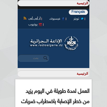
Français
آر أس أس
تويتر
فيسبوك
يوتيوب
‏بحث ‏
استمارة البحث
العمل لمدة طويلة في اليوم يزيد
من خطر الإصابة باضطراب ضربات