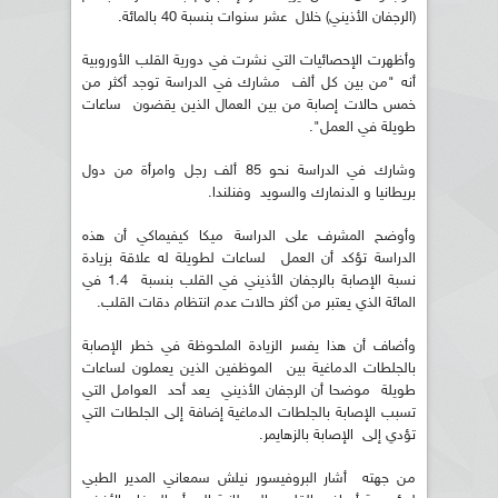
(الرجفان الأذيني) خلال عشر سنوات بنسبة 40 بالمائة.
وأظهرت الإحصائيات التي نشرت في دورية القلب الأوروبية
أنه "من بين كل ألف مشارك في الدراسة توجد أكثر من
خمس حالات إصابة من بين العمال الذين يقضون ساعات
طويلة في العمل".
وشارك في الدراسة نحو 85 ألف رجل وامرأة من دول
بريطانيا و الدنمارك والسويد وفنلندا.
وأوضح المشرف على الدراسة ميكا كيفيماكي أن هذه
الدراسة تؤكد أن العمل لساعات لطويلة له علاقة بزيادة
نسبة الإصابة بالرجفان الأذيني في القلب بنسبة 1.4 في
المائة الذي يعتبر من أكثر حالات عدم انتظام دقات القلب.
وأضاف أن هذا يفسر الزيادة الملحوظة في خطر الإصابة
بالجلطات الدماغية بين الموظفين الذين يعملون لساعات
طويلة موضحا أن الرجفان الأذيني يعد أحد العوامل التي
تسبب الإصابة بالجلطات الدماغية إضافة إلى الجلطات التي
تؤدي إلى الإصابة بالزهايمر.
من جهته أشار البروفيسور نيلش سمعاني المدير الطبي