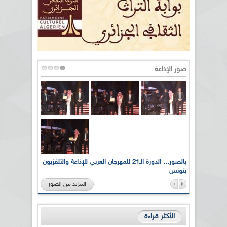
صور الإذاعة
لى أرواح
بالصور... الدورة الـ21 للمهرجان العربي للإذاعة والتلفزيون
بتونس
المزيد من الصور
الأكثر قراءة