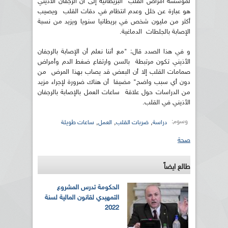
لمؤسسة أمراض القلب البريطانية إلى أن الرجفان الأذيني
هو عبارة عن خلل وعدم انتظام في دقات القلب ويصيب
أكثر من مليون شخص في بريطانيا سنويا ويزيد من نسبة
الإصابة بالجلطات الدماغية.
و في هذا الصدد قال: "مع أننا نعلم أن الإصابة بالرجفان
الأذيني تكون مرتبطة بالسن وارتفاع ضغط الدم وأمراض
صمامات القلب إلا أن البعض قد يصاب بهذا المرض من
دون أي سبب واضح" مضيفا أن هناك ضرورة لإجراء مزيد
من الدراسات حول علاقة ساعات العمل بالإصابة بالرجفان
الأذيني في القلب.
وسوم:
,
,
,
دراسة
ضربات القلب
العمل
ساعات طويلة
صحة
طالع ايضاً
الحكومة تدرس المشروع
التمهيدي لقانون المالية لسنة
2022