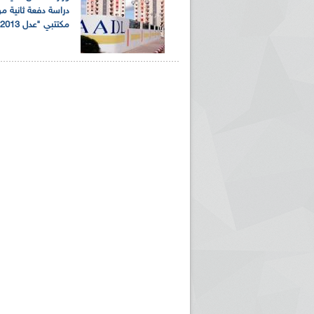
دراسة دفعة ثانية 
مكتتبي "عدل 2013"
ريم الإذاعة الجزائرية للرياضيين البارالمبيين المتوجين
بالصور... اللقاء الوطني لمديري الإذ
اليات في طوكيو
حول مرافقة وتغطية الإنتخابات المحلية لـ27 نوفمب