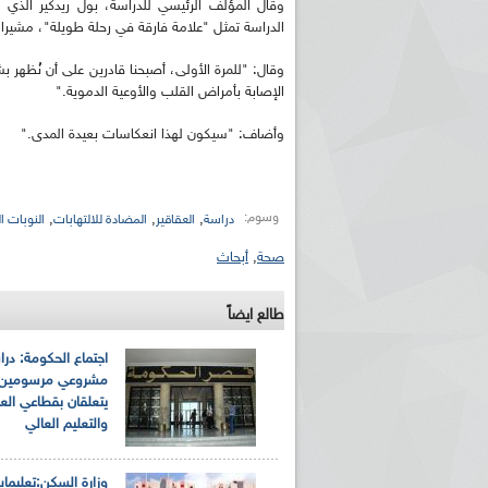
وقال المؤلف الرئيسي للدراسة، بول ريدكير الذي 
الدراسة تمثل "علامة فارقة في رحلة طويلة"، مشيرا إ
وقال: "للمرة الأولى، أصبحنا قادرين على أن نُظهر 
الإصابة بأمراض القلب والأوعية الدموية."
وأضاف: "سيكون لهذا انعكاسات بعيدة المدى."
وسوم:
,
,
,
دراسة
العقاقير
المضادة للالتهابات
النوبات ال
صحة
,
أبحاث
طالع ايضاً
اجتماع الحكومة: درا
مشروعي مرسومين ر
يتعلقان بقطاعي الع
والتعليم العالي
وزارة السكن:تعليما