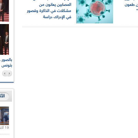
من طعون
المصابين يعانون من
مشكلات في الذاكرة وقصور
في الإدراك دراسة
اعات الوطنية والجهوية
الإذاعة الجزائرية تقف دقيقة صمت ترحما على أرواح شهداء
ر 2021
17 أكتوبر 1961
بتونس
الأ
19 أكتوبر 2020 |