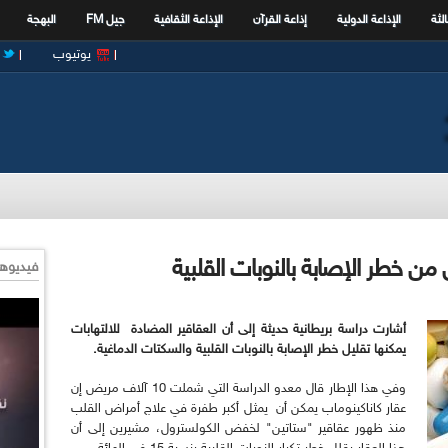
الثة
الإذاعة الدولية
إذاعة القرآن
الإذاعة الثقافية
جيل FM
البهجة
يوتيوب
 من خطر الإصابة بالنوبات القلبية
فيديوها
أشارت دراسة بريطانية حديثة إلى أن العقاقير المضادة للالتهابات
يمكنها تقليل خطر الإصابة بالنوبات القلبية و
السكتات الدماغية.
وفي هذا الإطار قال معدو الدراسة التي شملت 10 آلاف مريض إن
عقار كاناكينوماب يمكن أن يمثل أكبر طفرة في علاج أمراض القلب
منذ ظهور عقاقير "ستاتين" لخفض الكولسترول، مشيرين إلى أن