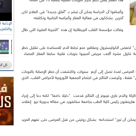
هذا العقار يقلل خطر تكرار النوبات القلبية بنسبة 15 في المائة.
وأضافوا أن الدراسة يمكن أن تبشر بـ "آفاق جديدة" في العلاج لكن
آخرين يشككون في فعالية العقار وأعراضه الجانبية وتكلفته.
والتلفزي
وقالت مؤسسة القلب البريطانية إن هذه "التجربة المثيرة التي طال
" لخفض الكوليسترول وعقاقير منع تجلط الدم للمساعدة على تقليل خطر
راسة تناول عشرة آلاف مريض أصيبوا بنوبات قلبية سابقا العقار المضاد
كل ال
جربة التي أجريت في نحو 40 بلدا حالة المرضى لمدة تصل إلى أربع سنوات واكتشفت أن خطر الإصابة بالنوبات
ين" فقط، وعُرضت النتائج في اجتماع الجمعية الأوروبية لأمراض القلب، الذي
ة والدم غاري غيبونز إن النتائج قدمت "دليلا دامغا" لكنه دعا إلى إجراء
ارينغتون رئيس كلية الطب بجامعة ستانفورد في مقاله بدورية نيو إنغلاند
"لا يمكن أن تبرر" استخدامه بشكل روتيني من قبل المرضى حتى نفهم المزيد