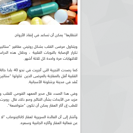
انتظارها" يمكن أن تساعد في إنقاذ الأرواح.
ويتناول مرضى القلب بشكل روتيني عقاقير "ستاتين
تكرار الإصابة بالنوبات القلبية ، وخلال هذه الد
للالتهابات مرة واحدة كل ثلاثة أشهر.
كما رصدت الت
القلبية أقل بالمقارنة بالمرضى الذين تناولوا "ستات
عُقد في مدينة برشلونة الأسبانية.
وفي هذا الصدد قال مدير المعهد القومي للقلب والرئ
مزيد من الأبحاث بشأن النتائج ومع ذلك قال روبرت ه
للطب إن آثار العقار يمكن أن تكون "متواضعة".
وأشار إلى أن الفائدة السريرية لعقار كاناكينوماب 
عن فعالية العقار وآثاره الجانبية وسعره.