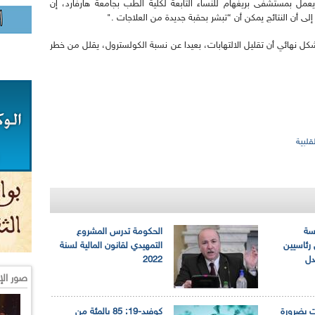
يعمل بمستشفى بريغهام للنساء التابعة لكلية الطب بجامعة هارفارد، إن
لى أن النتائج يمكن أن “تبشر بحقبة جديدة من العلاجات ."
بشكل نهائي أن تقليل الالتهابات، بعيدا عن نسبة الكولسترول، يقلل من خطر
قلبية
سة
الحكومة تدرس المشروع
ئاسيين
التمهيدي لقانون المالية لسنة
دل
2022
صور الإ
ت بضرورة
كوفيد-19: 85 بالمئة من