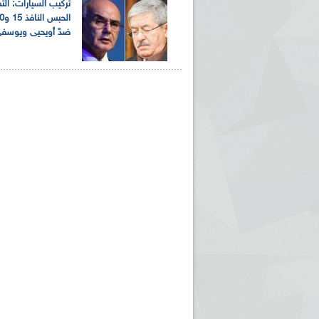
تركيب السيارات: ال
ضدّ أويحيى ويوسف
ريم الإذاعة الجزائرية للرياضيين البارالمبيين المتوجين
بالصور... اللقاء الوطني لمديري الإذ
اليات في طوكيو
حول مرافقة وتغطية الإنتخابات المحلية لـ27 نوفمب