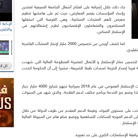
جاء ذلك خلال إشرافه على افتتاح أشغال الجامعة الصيفية لمنتدى
رؤساء المؤسسات بقصر المعارض، حيث تم على هامشها تنظيم
معرض لأهم المنتجات الصناعية، وهي الفرصة التي استغلها
المستثمرون والمتعاملون الإقتصاديون لطرح إنشغالاتهم في
والتلفزي
الإستثمار الصناعي.
كما كشف أويحي عن تخصيص 2000 مليار لإنجاز المنشآت القاعدية
لتحسين مناخ الإستثمار و الأعمال كعصرنة المنظومة المالية التي شهدت
كل ال
قريبا إصدار الخزينة لسندات طبقا للشريعة، مشيرا إلى أن الحكومة اتخذت
و أبرز أويحي هذه القرارات في عشر نقاط منها بعث الإستثمار العمومي في عام 2018 بميزانية تجهيز تتجاوز 4000 مليار دينار
 قدرت بـ 1000 مليار مقارنة بميزاينة 2017، وكذا وضع حيز الخدمة برنامج مكثف لدعم الفلاحة، والذي شهد في السنوات
لات على مستوى البنوك وقيمة الدعم المقدم من طرف الدولة من خلال
الدعم الموجه للسكنات التساهمية ووضع مبلغ هام من السيولة المالية
لإستثمار .
فقة الإستثمارات الكبرى على حد تعبيره.