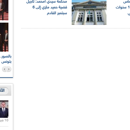
تماس
محكمة سيدي امحمد: تأجيل
الحبس النافذ 15 و10 سنوات
قضية حميد ملزي إلى 6
ي
سبتمبر القادم
اعات الوطنية والجهوية
الإذاعة الجزائرية تقف دقيقة صمت ترحما على أرواح شهداء
ر 2021
17 أكتوبر 1961
بتونس
الأ
10 فبراير 2021 |