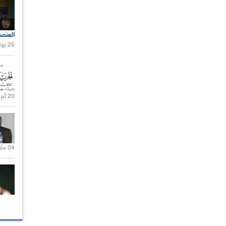
العنص
25 يونيو 2021 |
20 أبريل 2021 |
04 مارس 2020 |