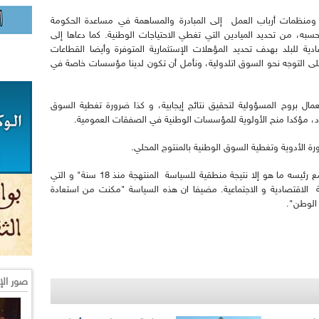
ت ومنظمات أرباب العمل إلى المبادرة والمساهمة في مساعدة الحكومة
سبه، من تحديد الميادين التي تغطي الاحتياجات الوطنية. كما دعاها إلى
ادية للبلد بهدف تحديد المؤهلات الإستثمارية المتوفرة وأيضا القطاعات
 على التوجه نحو السوق اتلدولية، ونأمل أن تكون لدينا مؤسسات خاصة في
ال بروح المسؤولية لتحقيق نتائج إيجابية، و كذا ضرورة تغطية السوق
يراد، مؤكدا منح الأولوية للمؤسسات الوطنية في الصفقات العمومية.
ة الأدوية وتغطية السوق الوطنية بالمنتوج المحلي.
من جهة أخرى اكد الوزير الاول أن "تجاوب الشعب مع رئيسه ما هو إلا نتيجة منطقية للسياسة المنتهجة منذ 18 سنة" و التي
ية الاقتصادية و الاجتماعية. مضيفا ان هذه السياسة "مكنت من استعادة
 الوطن".
صور الإ