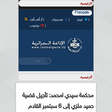
Français
آر أس أس
تويتر
فيسبوك
يوتيوب
‏بحث ‏
استمارة البحث
محكمة سيدي امحمد: تأجيل قضية
حميد ملزي إلى 6 سبتمبر القادم