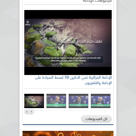
فيديوهات الإذاعة
رئيس اللجنة الوطنية الجزائرية للتضامن مع الشعب
الإذاعة الجزائرية تحي الذكرى 59 لبسط السيادة على
الإذاعة والتلفزيون
الصحراوي السيد سعيد العياشي
كل الفيديوهات