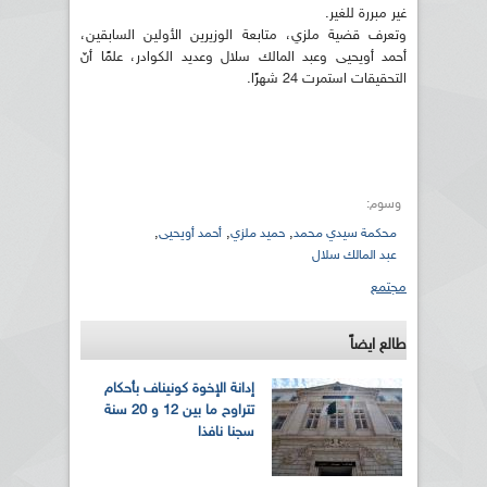
غير مبررة للغير.
وتعرف قضية ملزي، متابعة الوزيرين الأولين السابقين،
أحمد أويحيى وعبد المالك سلال وعديد الكوادر، علمًا أنّ
التحقيقات استمرت 24 شهرًا.
وسوم:
,
,
,
محكمة سيدي محمد
حميد ملزي
أحمد أويحيى
عبد المالك سلال
مجتمع
طالع ايضاً
إدانة الإخوة كونيناف بأحكام
تتراوح ما بين 12 و 20 سنة
سجنا نافذا