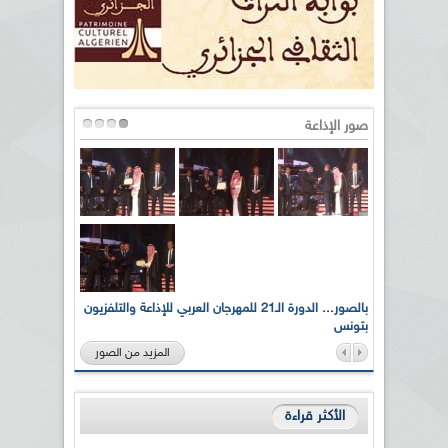
صور الإذاعة
لى أرواح
بالصور... الدورة الـ21 للمهرجان العربي للإذاعة والتلفزيون
بتونس
المزيد من الصور
الأكثر قراءة