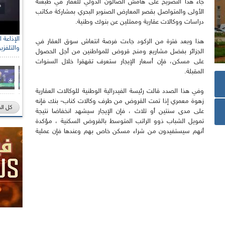
جاء هذا التصريح على هامش الصالون الدولي للعقار في طبعته
الأولى والمتواصل بقصر المعارض الصنوبر البحري بمشاركة مكاتب
دراسات ووكالات عقارية وممثلين عن بنوك وطنية.
هذا وبعد فترة من الركود جاءت فرصة انتعاش سوق العقار في
والتلفزي
الجزائر بفضل مشاريع ومنح قروض للمواطنين من أجل الحصول
على مسكن، فإن أسعار الإيجار ستعرف تقهقرا خلال السنوات
المقبلة.
وفي هذا الصدد قالت رئيسة الفيدرالية الوطنية للوكالات العقارية
زهوة معمري إذا تمت القروض من طرف وكالات كناب- بنك فإنه
كل ال
على مدى سنتين أو ثلاث ، فإن الإيجار سيشهد انخفاضا نتيجة
تمويل الشباب ذوو الراتب المتوسط بالقروض السكنية ، مؤكدة
أنهم سيستفيدون من شراء مسكن خاص بهم وعندها فإن عملية