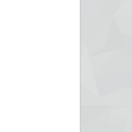
ريم الإذاعة الجزائرية للرياضيين البارالمبيين المتوجين
بالصور... اللقاء الوطني لمديري الإذ
اليات في طوكيو
حول مرافقة وتغطية الإنتخابات المحلية لـ27 نوفمب