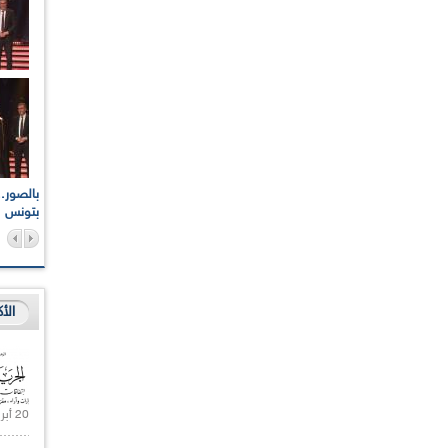
اعات الوطنية والجهوية
الإذاعة الجزائرية تقف دقيقة صمت ترحما على أرواح شهداء
ر 2021
17 أكتوبر 1961
بتونس
الأ
20 أبريل 2021 |