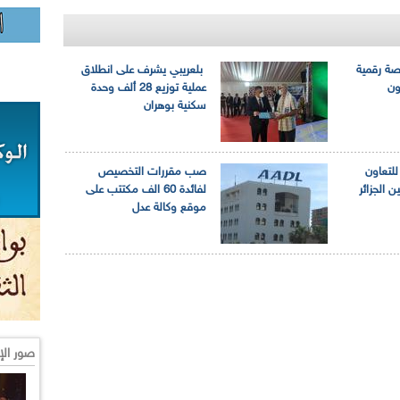
صة رقمية
بلعريبي يشرف على انطلاق
ون
عملية توزيع 28 ألف وحدة
سكنية بوهران
للتعاون
صب مقررات التخصيص
 الجزائر
لفائدة 60 الف مكتتب على
موقع وكالة عدل
صور الإ