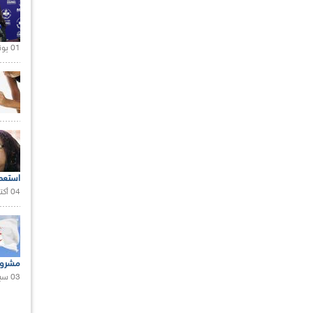
01 يونيو 2021 |
استعم
04 أكتوبر 2020 |
مشروع
03 سبتمبر 2020 |