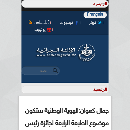
Français
آر أس أس
تويتر
فيسبوك
يوتيوب
‏بحث ‏
استمارة البحث
جمال كعوان:الهوية الوطنية ستكون
موضوع الطبعة الرابعة لجائزة رئيس