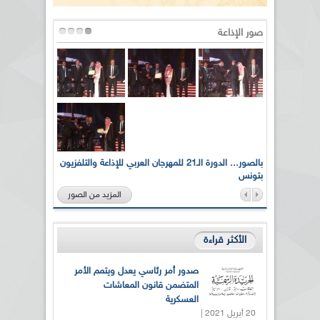
صور الإذاعة
لى أرواح
بالصور... الدورة الـ21 للمهرجان العربي للإذاعة والتلفزيون
بتونس
المزيد من الصور
الأكثر قراءة
صدور أمر رئاسي يعدل ويتمم الأمر
المتضمن قانون المعاشات
العسكرية
20 أبريل 2021 |