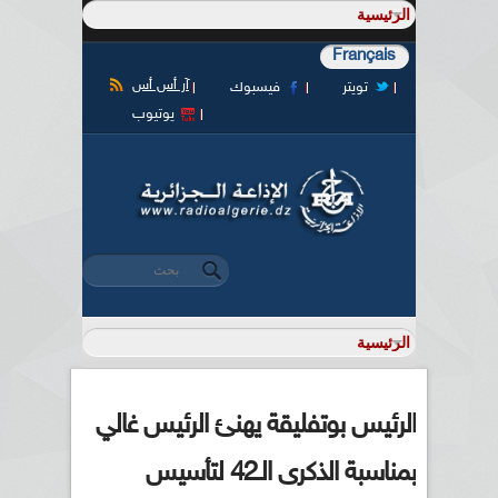
Français
آر أس أس
تويتر
فيسبوك
يوتيوب
‏بحث ‏
استمارة البحث
الرئيس بوتفليقة يهنئ الرئيس غالي
بمناسبة الذكرى الـ42 لتأسيس