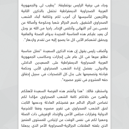
وجاء في برقية الرئيس بوتفليقة: "يطيب لي والجمهورية
العربية الصحراوية الديمقراطية تحتفل بالذكرى الثانية
والأربعين لتأسيسها أن أعرب لكم ولكافة أبناء الشعب
الصحراوي الشقيق, باسم الجزائر شعبا وحكومة وأصالة عن
نفسي،عن أحر التهاني وأخلص الإخاء, راجيا من الله عز وجل
أن يعيد عليكم هذه المناسبة المجيدة بدوام الصحة والعافية
ويحقق لشعبكم الأبي كل ما يصبو إليه من تقدم وازدهار".
وأضاف رئيس يقول إن هذه الذكرى السعيدة "تمثل مناسبة
نطلع عبرها في كل عام على إنجازات ومكاسب الجمهورية
العربية الصحراوية الديمقراطية على الصعيدين الداخلي
والدولي, بفضل إرادة الشعب الصحراوي الأبي وحكمة
قيادته وتصميمها على بذل كل التضحيات في سبيل إحقاق
حقه المشروع في تقرير مصيره".
واستطرد قائلا: "هذا وأغتنم هذه الفرصة السعيدة لأهنئكم
وأهنئ من خلالكم كافة الشعب الصحراوي مؤكدا لكم
تضامن الجزائر الدائم مع قضيتكم العادلة ودعمها الثابت
لحق الشعب الصحراوي في تقرير مصيره وفقا للشرعية
الدولية وقرارات مجلس الأمن والإتحاد الإفريقي ذات الصلة
ومعبرا لكم في نفس الوقت عن ارتياحي للمستوى المتميز
الذي بلغته العلاقات الجزائرية-الصحراوية الأمر الذي يجعلنا