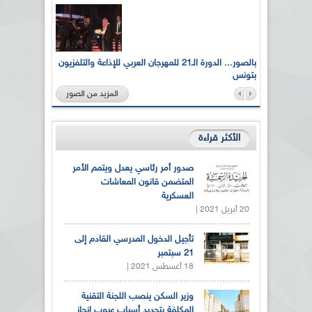
لى أرواح
بالصور... الدورة الـ21 للمهرجان العربي للإذاعة والتلفزيون
بتونس
المزيد من الصور
الأكثر قراءة
صدور أمر رئاسي يعدل ويتمم الأمر
المتضمن قانون المعاشات
العسكرية
20 أبريل 2021 |
تأجيل الدخول المدرسي القادم إلى
21 سبتمبر
18 أغسطس 2021 |
وزير السكن ينصب اللجنة التقنية
المكلفة بتحديد أسباب عيوب انجاز