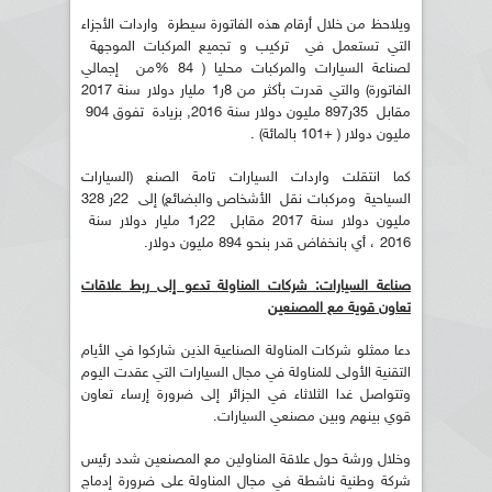
ويلاحظ من خلال أرقام هذه الفاتورة سيطرة واردات الأجزاء
التي تستعمل في تركيب و تجميع المركبات الموجهة
لصناعة السيارات والمركبات محليا ( 84 %من إجمالي
الفاتورة) والتي قدرت بأكثر من 8ر1 مليار دولار سنة 2017
مقابل 35ر897 مليون دولار سنة 2016, بزيادة تفوق 904
مليون دولار ( +101 بالمائة) .
كما انتقلت واردات السيارات تامة الصنع (السيارات
السياحية ومركبات نقل الأشخاص والبضائع) إلى 22ر 328
مليون دولار سنة 2017 مقابل 22ر1 مليار دولار سنة
2016 ، أي بانخفاض قدر بنحو 894 مليون دولار.
صناعة السيارات: شركات المناولة تدعو إلى ربط علاقات
تعاون قوية مع المصنعين
دعا ممثلو شركات المناولة الصناعية الذين شاركوا في الأيام
التقنية الأولى للمناولة في مجال السيارات التي عقدت اليوم
وتتواصل غدا الثلاثاء في الجزائر إلى ضرورة إرساء تعاون
قوي بينهم وبين مصنعي السيارات.
وخلال ورشة حول علاقة المناولين مع المصنعين شدد رئيس
شركة وطنية ناشطة في مجال المناولة على ضرورة إدماج