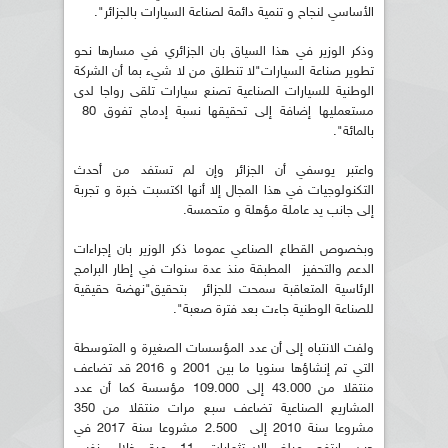
الأساسي لنجاح و تنمية دائمة لصناعة السيارات بالجزائر".
وذكر الوزير في هذا السياق بان الجزائري في مسارها نحو
تطوير صناعة السيارات"لا تنطلق من لا شيء بما أن الشركة
الوطنية للسيارات الصناعية تصنع سيارات تلقى رواجا لدى
مستعمليها إضافة إلى تحقيقها نسبة إدماج تفوق 80
بالمائة".
واعتبر يوسفي أن الجزائر وإن لم تستفد من أحدث
التكنولوجيات في هذا المجال إلا أنها اكتسبت خبرة و تجربة
إلى جانب يد عاملة مؤهلة و متحمسة.
وبخصوص القطاع الصناعي عموما ذكر الوزير بان إجراءات
الدعم والتحفيز المطبقة منذ عدة سنوات في إطار البرامج
الرئاسية المتعاقبة سمحت للجزائر بتحقيق"نهضة حقيقية
للصناعة الوطنية جاءت بعد فترة صعبة".
ولفت الانتباه إلى أن عدد المؤسسات الصغيرة و المتوسطة
التي تم إنشاؤها سنويا ما بين 2001 و 2016 قد تضاعف
منتقلا من 43.000 إلى 109.000 مؤسسة كما أن عدد
المشاريع الصناعية تضاعف سبع مرات منتقلا من 350
مشروعا سنة 2010 إلى 2.500 مشروعا سنة 2017 في