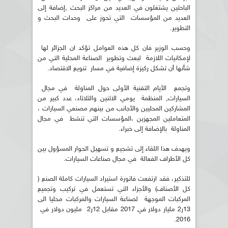
الباحثين يشتغلون في العديد من مراكز البحث ,إضافة إلى
العديد من المؤسسات التي تحوز على وحدات البحث و
التطوير.
وحسب الوزير فان كل هذه العوامل تؤكد ان الجزائر لها
لإمكانيات اللازمة لبعث وتطوير الصناعة المحلية التي من
شأنها أن تشكل ركيزة إضافية في مسار تنويع الاقتصاد.
وتجمع الأيام التقنية الأولى حول المناولة في مجال
السيارات, المنظمة يومي الاثنين والثلاثاء، عدد كبير من
المشاركين المحليين والأجانب من بينهم مصنعي السيارات ،
المتعاملين المجهزين ،المؤسسات التي تنشط في مجال
المناولة بالإضافة إلى خبراء.
ويهدف هذا اللقاء إلى تشجيع و تسهيل الحوار المسؤول بين
كل الأطراف الفعالة في مجال صناعات السيارات.
للتذكير، فقد ارتفعت فاتورة استيراد السيارات كاملة الصنع (
كل الأصناف) والأجزاء التي تستعمل في تركيب وتجميع
المركبات الموجهة لصناعة السيارات والمركبات محليا الى
13ر2 مليار دولار في 2017 مقابل 12ر2 مليون دولار في
2016.