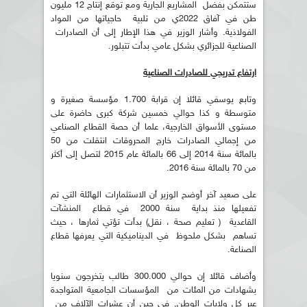
ستتمكن بفضل المشاريع الجارية ومع توقع إنتاج 12 مليون
طن في آفاق 2022ي من تلبية حاجياتها من المواد
الفولاذية. وأشار الوزير في هذا الإطار إلى أن الصادرات
الصناعية للجزائري بشكل عامي بدأت تتبلور.
ارتفاع تدريجي للصادرات الصناعية
وتابع يوسفي قائلا إن قرابة 1.700 مؤسسة صغيرة و
متوسطة و كذا حوالي خمسين شركة كبرى حاضرة على
مستوى الأسواق الخارجية، علما أن حصة القطاع الصناعي
من إجمالي الصادرات خارج المحروقات انتقلت من 50
بالمائة سنة 2014 إلى 66 بالمائة عام 2015 لتصل إلى أكثر
من 70 بالمائة سنة 2016.
على صعيد آخر أوضح الوزير أن الاستثمارات الهائلة التي تم
تفعيلها منذ بداية سنة 2000 في قطاع المنشآت
القاعدية ( تعليم صحة ، نقل) بدأت تؤتي ثمارها ، حيث
تساهم بشكل ملحوظ في الديناميكية التي يعرفها قطاع
الصناعة.
وأضاف قائلا إن حوالي 300.000 طالب يتخرجون سنويا
بشهادات من المئات من المؤسسات الجامعية المتواجدة
عبر كل ولايات الوطن, في حين أن عشرات الآلاف من