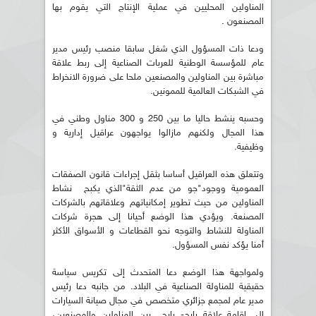
المناولين المحليين في عملية الإنتاج التي يقوم بها
المصنعون .
ودعا ذات المسؤول الذي شغل سابقا منصب رئيس مدير
عام للمؤسسة الوطنية للعربات الصناعية إلى ربط علاقة
مباشرة بين المناولين والمصنعين ملحا على ضرورة الانخراط
في الشبكات العالمية للممونين.
وحسبه ينشط حاليا ما بين 250 و 300 مناول وطني في
هذا المجال ولكنهم مازالوا يواجهون عراقيل إدارية و
وظيفية.
وتتعلق هذه العراقيل أساسا بثقل إجراءات قانون الصفقات
العمومية ووجود"جو من عدم الثقة"الذي يكبح نشاط
المناولين من حيث تطوير إمكانياتهم وعلاقاتهم بالشركات
المصنعة. ويؤدي هذا الوضع أحيانا إلى هجرة شركات
المناولة للنشاط والتوجه نحو القطاعات و الأسواق الأكثر
أمنا يؤكد نفس المسؤول.
ولمواجهة هذا الوضع دعا المتحدث إلى تكريس سياسة
حقيقية للمناولة الصناعية في البلاد. من جانبه دعا رئيس
مدير عام لمجمع جزائري متخصص في مجال صيانة السيارات
إلى إقامة علاقة رابح- رابح بين المناولين والمصنعين،