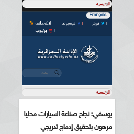
Français
آر أس أس
تويتر
فيسبوك
يوتيوب
‏بحث ‏
استمارة البحث
يوسفي: نجاح صناعة السيارات محليا
مرهون بتحقيق إدماج تدريجي