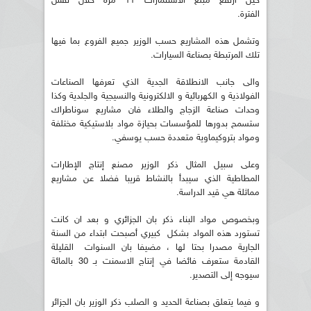
حين ارتفع مبلغ الاستثمارات 11 مرة خلال نفس
الفترة.
وتشمل هذه المشاريع حسب الوزير جميع الفروع بما فيها
تلك المرتبطة بصناعة السيارات.
والى جانب الانطلاقة الجدية الذي تعرفها الصناعات
الفولاذية و الكهربائية و الالكترونية والنسيجية والجلدية وكذا
وحدات صناعة الزجاج والطلاء فان مشاريع سوناطراك
ستسمح بدورها للمؤسسات بحيازة مواد بلاستيكية مختلفة
ومواد بتروكيماوية متعددة حسب يوسفي.
وعلى سبيل المثال ذكر الوزير مصنع إنتاج الإطارات
المطاطية الذي سيبدأ بالنشاط قريبا فضلا عن مشاريع
مماثلة هي قيد الدراسة.
وبخصوص مواد البناء ذكر بان الجزائري و بعد ان كانت
تستورد هذه المواد بشكل كبيري أصبحت ابتداء من السنة
الجارية مصدرا بحتا لها ، مضيفا بان السنوات القليلة
القادمة ستعرف فائضا في إنتاج الاسمنت بـ 30 بالمائة
سيوجه إلى التصدير.
و فيما يتعلق بصناعة الحديد و الصلب ذكر الوزير بان الجزائر