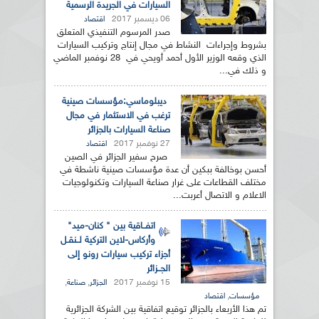
السيارات في الجريدة الرسمية
06 ديسمبر 2017
اقتصاد
صدر المرسوم التنفيذي المتعلق
بشروط وإجراءات النشاط في مجال إنتاج وتركيب السيارات
الذي وقعه الوزير الأول أحمد أويحي في 28 نوفمبر الماضي
و ذلك في...
ديبلوماسي:مؤسسات صينية
ترغب في الاستثمار في مجال
صناعة السيارات بالجزائر
27 نوفمبر 2017
اقتصاد
صرح سفير الجزائر في الصين
أحسن بوخالفة ببكين أن عدة مؤسسات صينية ناشطة في
مختلف القطاعات على غرار صناعة السيارات وتكنولوجيات
الاعلام و الاتصال أعربت...
اتفــاقية بين " كنان-ميد"
وأركاس-لاين التركية لــنقـل
أجزاء تركيب سيارات رونو إلى
الجــزائر
15 نوفمبر 2017
,
,
الجزائر
صناعة
,
مؤسسات
اقتصاد
تم هذا الأربعاء بالجزائر توقيع اتفاقية بين الشركة الجزائرية