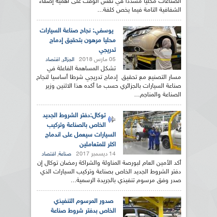
الصناعات محليا مشددا في نفس الوقت على أهمية إضفاء
الشفافية التامة فيما يخص كلفة...
يوسفي: نجاح صناعة السيارات
محليا مرهون بتحقيق إدماج
تدريجي
05 مارس 2018
,
الجزائر
اقتصاد
تشكل المساهمة الفاعلة في
مسار التصنيع مع تحقيق إدماج تدريجي شرطا أساسيا لنجاح
صناعة السيارات بالجزائري حسب ما أكده هذا الاثنين وزير
الصناعة والمناجم...
توكال:دفتر الشروط الجديد
الخاص بالصناعة وتركيب
السيارات سيعمل على اندماج
اكثر للمتعاملين
14 ديسمبر 2017
,
صناعة
اقتصاد
أكد الأمين العام لبورصة المناولة والشراكة رمضان توكال إن
دفتر الشروط الجديد الخاص بصناعة وتركيب السيارات الذي
صدر وفق مرسوم تنفيذي بالجريدة الرسمية...
صدور المرسوم التنفيذي
الخاص بدفتر شروط صناعة