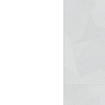
ريم الإذاعة الجزائرية للرياضيين البارالمبيين المتوجين
بالصور... اللقاء الوطني لمديري الإذ
اليات في طوكيو
حول مرافقة وتغطية الإنتخابات المحلية لـ27 نوفمب