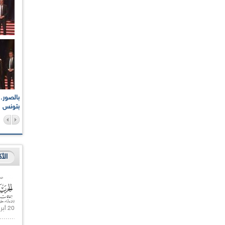
اعات الوطنية والجهوية
الإذاعة الجزائرية تقف دقيقة صمت ترحما على أرواح شهداء
ر 2021
17 أكتوبر 1961
بتونس
الأ
20 أبريل 2021 |