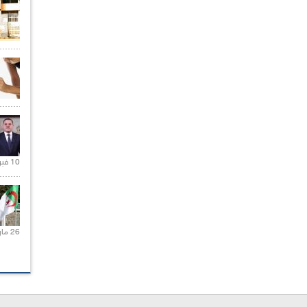
10 فبراير 2021 |
26 مارس 2021 |