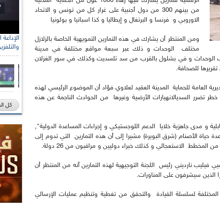
الرسمية لتمارين يشارك فيها زهاء 1000 عون من الحماية المدنية
من بينهم 300 من دول أجنبية على غرار كل من تونس و الاتحاد
الاوروبي و فرنسا و البرتغال و إيطاليا و كذا اسبانيا و بولونيا
ومن المنتظر أن يشارك في هذه التمارين التمويهية الخاصة بالزلازل
والتلفزي
مختلف الوحدات و ذلك عبر سبعة مواقع مختلفة في مدينة
لف الوحدات و في بشلول بالقرب من سد تلسديت وكذلك في سور الغزلان
تقريرها للصحافة.
رية العامة للحماية المدينة العقيد لعلاوي فؤاد أن الموضوع الرئيسي لهذه
ثل خطر تضرر السديالانهيارات الأرضية وغيرها من الحوادث الناجمة عن هذه
كل ال
لية و مدى جاهزية خلايا الدعم اللوجستيكي و إجراءات المساعدة الدولية",
حياة الأصنام (شرق البويرة) مشيرا إلى أن هذه التمارين التي تدوم إلى
 فيليب نارديني رئيس اللجنة التوجيهية لهذه التمارين أنه من المنتظر أن
 أداء المستويات المختلفة لسلسلة القيادة والتحقق من تغطية وتنظيم عمليات الإرسالي