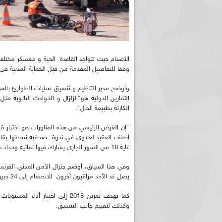
الأصنام حيث تتواجد القاعدة الحية و معسكر مخت
وفقا للتفاصيل المقدمة من قبل الحماية المدنية في 
وأوضح مدير التنظيم و تنسيق عمليات الطوارئ بالمدي
التمارين الدولية هو"الزلزال و الحوادث الثانوية م
الكارثة بطبيعة الحال".
"إن الغرض الرئيسي من هذه المناورات هو اختبار قاب
أضاف العقيد لعلاوي في ندوة صحفية نشطها بقاعدة 
غاية 18 من الشهر الجاري يشارك فيها ثمانية وحدات من المخطط الاستعجالي و كذلك خبراء دوليين و مراقبون من 26 دولة.
وفي هذا السياق، أوضح جنرال الأمن المدني الفرنسيي
يصل غد الأحد مراقبون آخرون للانضمام إلى 24 خبيرا الذين سيشرفون على المناورات.
كما يهدف تمرين 2018 إلى اختبار
وكذلك لتقييم جانب التنسيق.