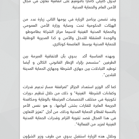
أبدول كابيلي كامارا بالتوقيع على اتفاقية تعاون في مجال
الأمن العام والحماية المدنية.
وقد تضمن برنامج الزيارة في يومها الثاني زيارة عدد من
الهيئات الحكومية تحت وصاية وزارة الأمن العمومي
والحماية المدنية الغينية لاسيما مركز الشركة بطاموطو
والوحدة المتنقلة للتدخل والأمن و كذا المديرية الوطنية
للحماية المدنية بوسط العاصمة كوناكري.
وبهذه المناسبة أكد بدوي بأن الاتفاقية المبرمة بين
الطرفين "ستسمح بإثراء الإطار القانوني الكائن و أيضا
توطيد التبادلات بين جهازي الشرطة وجهازي الحماية المدينة
للبلدين".
كما أكد الوزير استعداد الجزائر "لمرافقة مسار تدعيم قدرات
وكفاءات الشرطة الغينية" و ذلك من خلال تنظيم دورات
تكوينية في مختلف التخصصات المرتبطة بالوقاية ومكافحة
الجريمة العابرة للقارات بشتى أنواعها، و هو نفس الأمر
بالنسبة لقطاع الحماية المدنية وذلك من أجل "تعزيز التعاون
في هذا المجال قصد تقوية التزام وقدرات الحماية المدنية
الغينية لمزيد من الفعالية".
وخلال هذه الزيارة استقبل بدوي من طرف وزير الشؤون