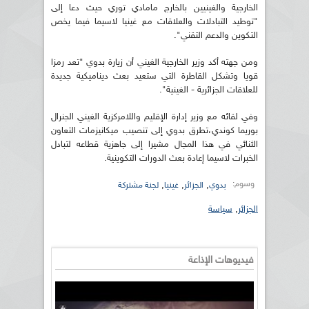
الخارجية والغينيين بالخارج مامادي توري حيث دعا إلى
"توطيد التبادلات والعلاقات مع غينيا لاسيما فيما يخص
التكوين والدعم التقني".
ومن جهته أكد وزير الخارجية الغيني أن زيارة بدوي "تعد رمزا
قويا وتشكل القاطرة التي ستعيد بعث ديناميكية جديدة
للعلاقات الجزائرية - الغينية".
وفي لقائه مع وزير إدارة الإقليم واللامركزية الغيني الجنرال
بوريما كوندي،تطرق بدوي إلى تنصيب ميكانيزمات التعاون
الثنائي في هذا المجال مشيرا إلى جاهزية قطاعه لتبادل
الخبرات لاسيما إعادة بعث الدورات التكوينية.
وسوم:
,
,
,
بدوي
الجزائر
غينيا
لجنة مشتركة
الجزائر
,
سياسة
فيديوهات الإذاعة