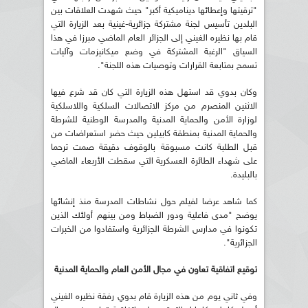
"ترقيتها وإعطائها ديناميكية أكبر" حيث شهدت العلاقات بين
البلدين تأسيس لجنة مشتركة جزائرية-غينية بعد الزيارة التي
قام بها نظيره الغيني إلى الجزائر العام الماضي مبرزا في هذا
السياق "الرغبة المشتركة في وضع ميكانيزمات وآليات
تسمح بمتابعة القرارات وتوصيات هذه اللجنة".
وكان بدوي قد استهل هذه الزيارة التي كان قد شرع فيها
الاثنين المنصرم من مركز الاتصالات السلكية واللاسلكية
لوزارة الأمن والحماية المدنية والمدرسة الوطنية للشرطة
والحماية المدنية بمنطقة كابيلين حيث حضر استعراضات من
قبل الطلبة كانت مسبوقة بالوقوف دقيقة صمت ترحما
على شهداء الطائرة العسكرية التي سقطت الأربعاء الماضي
بالبليدة.
كما شاهد عرضا لفيلم حول نشاطات المدرسة منذ إنشائها
يوضح "مدى فاعلية ودور الضباط ومن بينهم أولئك الذين
تكونوا في مدارس الشرطة الجزائرية واستفادوا من الخبرات
الجزائرية".
توقيع اتفاقية تعاون في مجال الأمن العام والحماية المدنية
وفي ثاني يوم من هذه الزيارة قام بدوي رفقة نظيره الغيني