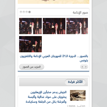
صور الإذاعة
لى أرواح
بالصور... الدورة الـ21 للمهرجان العربي للإذاعة والتلفزيون
بتونس
المزيد من الصور
الأكثر قراءة
الجيش يدمر مخبأين للإرهابيين
يحتويان على مواد غذائية وألبسة
وأفرشة بكل من الجلفة وسكيكدة
01 أبريل 2020 |