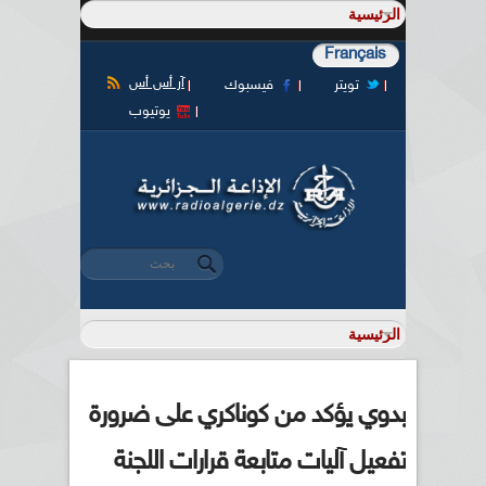
Français
آر أس أس
تويتر
فيسبوك
يوتيوب
‏بحث ‏
استمارة البحث
بدوي يؤكد من كوناكري على ضرورة
تفعيل آليات متابعة قرارات اللجنة