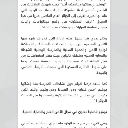
"ترقيتها وإعطائها ديناميكية أكبر" حيث شهدت العلاقات بين
البلدين تأسيس لجنة مشتركة جزائرية-غينية بعد الزيارة التي
قام بها نظيره الغيني إلى الجزائر العام الماضي مبرزا في هذا
السياق "الرغبة المشتركة في وضع ميكانيزمات وآليات
تسمح بمتابعة القرارات وتوصيات هذه اللجنة".
وكان بدوي قد استهل هذه الزيارة التي كان قد شرع فيها
الاثنين المنصرم من مركز الاتصالات السلكية واللاسلكية
لوزارة الأمن والحماية المدنية والمدرسة الوطنية للشرطة
والحماية المدنية بمنطقة كابيلين حيث حضر استعراضات من
قبل الطلبة كانت مسبوقة بالوقوف دقيقة صمت ترحما
على شهداء الطائرة العسكرية التي سقطت الأربعاء الماضي
بالبليدة.
كما شاهد عرضا لفيلم حول نشاطات المدرسة منذ إنشائها
يوضح "مدى فاعلية ودور الضباط ومن بينهم أولئك الذين
تكونوا في مدارس الشرطة الجزائرية واستفادوا من الخبرات
الجزائرية".
توقيع اتفاقية تعاون في مجال الأمن العام والحماية المدنية
وفي ثاني يوم من هذه الزيارة قام بدوي رفقة نظيره الغيني