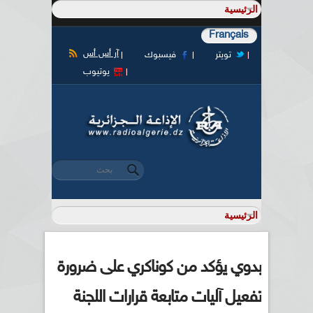
Français
آر أس أس
تويتر
فيسبوك
يوتيوب
‏بحث ‏
استمارة البحث
بدوي يؤكد من كوناكري على ضرورة
تفعيل آليات متابعة قرارات اللجنة