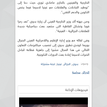
الخارجية والغينيين بالخارج مامادي توري حيث دعا إلى
"توطيد التبادلات والعلاقات مع غينيا لاسيما فيما يخص
التكوين والدعم التقني".
ومن جهته أكد وزير الخارجية الغيني أن زيارة بدوي "تعد رمزا
قويا وتشكل القاطرة التي ستعيد بعث ديناميكية جديدة
للعلاقات الجزائرية - الغينية".
وفي لقائه مع وزير إدارة الإقليم واللامركزية الغيني الجنرال
بوريما كوندي،تطرق بدوي إلى تنصيب ميكانيزمات التعاون
الثنائي في هذا المجال مشيرا إلى جاهزية قطاعه لتبادل
الخبرات لاسيما إعادة بعث الدورات التكوينية.
وسوم:
,
,
,
بدوي
الجزائر
غينيا
لجنة مشتركة
الجزائر
,
سياسة
فيديوهات الإذاعة