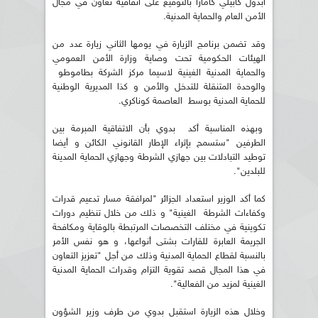
أبدول كابيلي كامارا بالتوقيع على اتفاقية تعاون في مجال
الأمن العام والحماية المدنية.
وقد تضمن برنامج الزيارة في يومها الثاني زيارة عدد من
الهيئات الحكومية تحت وصاية وزارة الأمن العمومي
والحماية المدنية الغينية لاسيما مركز الشركة بطاموطو
والوحدة المتنقلة للتدخل والأمن و كذا المديرية الوطنية
للحماية المدنية بوسط العاصمة كوناكري.
وبهذه المناسبة أكد بدوي بأن الاتفاقية المبرمة بين
الطرفين "ستسمح بإثراء الإطار القانوني الكائن و أيضا
توطيد التبادلات بين جهازي الشرطة وجهازي الحماية المدينة
للبلدين".
كما أكد الوزير استعداد الجزائر "لمرافقة مسار تدعيم قدرات
وكفاءات الشرطة الغينية" و ذلك من خلال تنظيم دورات
تكوينية في مختلف التخصصات المرتبطة بالوقاية ومكافحة
الجريمة العابرة للقارات بشتى أنواعها، و هو نفس الأمر
بالنسبة لقطاع الحماية المدنية وذلك من أجل "تعزيز التعاون
في هذا المجال قصد تقوية التزام وقدرات الحماية المدنية
الغينية لمزيد من الفعالية".
وخلال هذه الزيارة استقبل بدوي من طرف وزير الشؤون