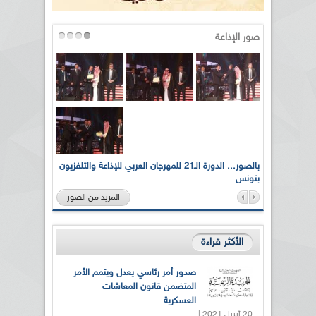
صور الإذاعة
لى أرواح
بالصور... الدورة الـ21 للمهرجان العربي للإذاعة والتلفزيون
بتونس
المزيد من الصور
الأكثر قراءة
صدور أمر رئاسي يعدل ويتمم الأمر
المتضمن قانون المعاشات
العسكرية
20 أبريل 2021 |