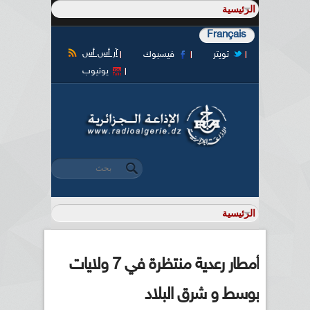
Français
آر أس أس
تويتر
فيسبوك
يوتيوب
‏بحث ‏
استمارة البحث
أمطار رعدية منتظرة في 7 ولايات
بوسط و شرق البلاد