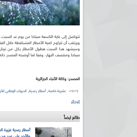
تتواصل إلى غاية التاسعة صباحا من يوم غد السبت.
ويرتقب أن تتراوح كمية الأمطار المتساقطة خلال الفترة المذكورة من 20 إلى 30 ملم، كما من الم
وسيشهد هذا السبت هطول الأمطار بكل من تيبازة، ال
صباحا ومنتصف النهار، وفقا لما أوضحه المصدر ذاته
المصدر: وكالة الأنباء الجزائرية
وسوم:
,
,
نشرية خاصة
أمطار رعدية
الديوان الوطني للأر
الجزائر
طالع ايضاً
أمطار رعدية غزيرة ا
والأحد على عدد من 