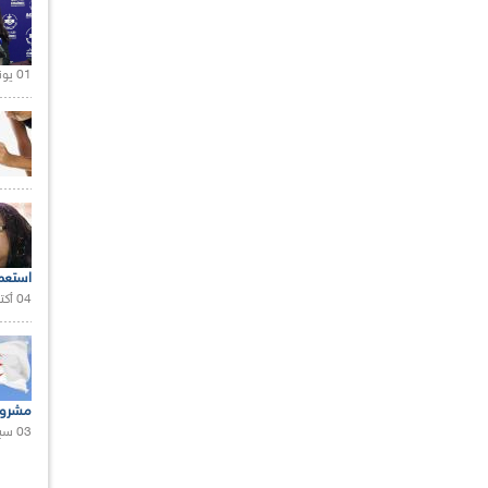
01 يونيو 2021 |
استعم
04 أكتوبر 2020 |
مشروع
03 سبتمبر 2020 |