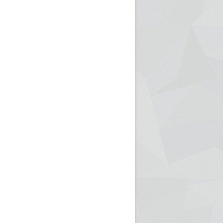
ريم الإذاعة الجزائرية للرياضيين البارالمبيين المتوجين
بالصور... اللقاء الوطني لمديري الإذ
اليات في طوكيو
حول مرافقة وتغطية الإنتخابات المحلية لـ27 نوفمب