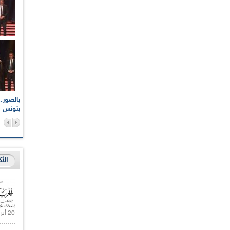
اعات الوطنية والجهوية
الإذاعة الجزائرية تقف دقيقة صمت ترحما على أرواح شهداء
ر 2021
17 أكتوبر 1961
بتونس
الأ
20 أبريل 2021 |