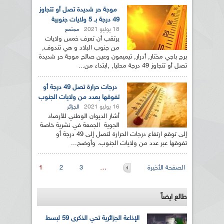
موجة حر شديدة تصل أو تتجاوز
49 درجة بـ 5 ولايات جنوبية
18 يوليو 2021
مجتمع
يرتقب أن تعرف خمس ولايات
من جنوب البلاد و هي تندوف,
برج باجي مختار, أدرار, تيميمون وعين صالح موجة حر شديدة
تصل أو تتجاوز 49 درجة محليا, ,ابتداء من...
درجات حرارة تصل 49 درجة أو
تفوقها بعدد من ولايات الجنوب
16 يوليو 2021
الجزائر
أشار الديوان الوطني للأرصاد
الجوية الجمعة في نشرية خاصة
إلى توقع ارتفاع درجات الحرارة لتصل إلى 49 درجة أو
تفوقها عبر عدد من ولايات الجنوب. وأوضح...
الصفحات
الصفحة الأخيرة
…
3
2
1
طالع ايضاً
الإذاعة الجزائرية تحي الذكرى 59 لبسط