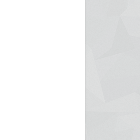
ريم الإذاعة الجزائرية للرياضيين البارالمبيين المتوجين
بالصور... اللقاء الوطني لمديري الإذ
اليات في طوكيو
حول مرافقة وتغطية الإنتخابات المحلية لـ27 نوفمب