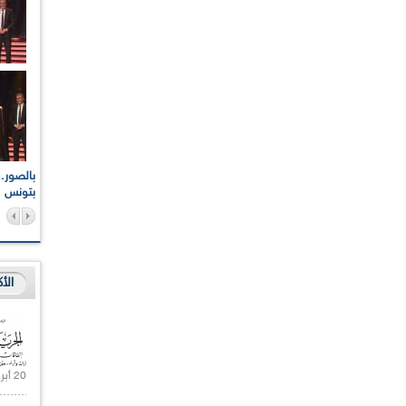
اعات الوطنية والجهوية
الإذاعة الجزائرية تقف دقيقة صمت ترحما على أرواح شهداء
ر 2021
17 أكتوبر 1961
بتونس
الأ
20 أبريل 2021 |