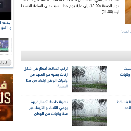
اليقظة البرتقالي، مضيفا أن مدة صلاحية النشرية تمتد من منتصف
نهار الجمعة (12:00) إلى غاية يوم هذا السبت على الساعة التاسعة
ليلا (21:00) .
والتلفزي
 الجوية
كل ال
لسبت
ترقب تساقط أمطار في شكل
ولايات
زخات رعدية عبر العديد من
ولايات الوطن ابتداء من هذا
الجمعة
ة بتساقط
نشرية خاصة: أمطار غزيرة
لأحد
يومي الثلاثاء و الأربعاء عبر
عدة ولايات من الوطن