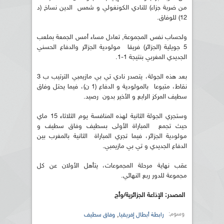
من ضربة جزاء) للنادي الكونغولي و شمس الدين نساخ (د
12) للوفاق.
ولحساب نفس المجموعة, تعادل مساء أمس الجمعة بملعب
5 جويلية (الجزائر) فريقا مولودية الجزائر والدفاع الحسني
الجديدي المغربي بنتيجة 1-1.
بعد هذه الجولة، يتصدر نادي تي بي مازيمبي الترتيب ب 3
نقاط، متبوعا بالمولودية و الدفاع (1 ن)، فيما يحتل وفاق
سطيف المركز الرابع و الأخير بدون رصيد.
وستجري الجولة الثانية لهذه المنافسة يوم الثلاثاء 15 ماي
حيث تجمع المباراة الأولى بسطيف وفاق سطيف و
مولودية الجزائر، فيما تجري المباراة الثانية بالمغرب بين
الدفاع الجديدي و تي بي مازيمبي.
عقب نهاية مرحلة المجموعات، يتأهل الأولان عن كل
مجموعة للدور ربع النهائي.
المصدر: الإذاعة الجزائرية/
وأج
وسوم:
,
رابطة أبطال إفريقيا
وفاق سطيف