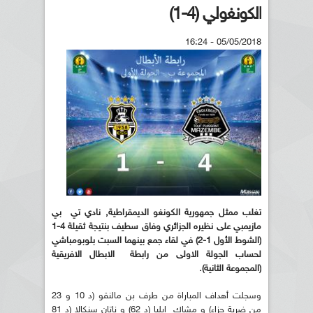
الكونغولي (4-1)
05/05/2018 - 16:24
تغلب ممثل جمهورية الكونغو الديمقراطية, نادي تي
بي
مازيمبي على نظيره الجزائري وفاق سطيف بنتيجة ثقيلة 4-1
(الشوط الأول
1-2)
في لقاء جمع بينهما السبت بلوبومباشي
لحساب الجولة الاولى من رابطة
الابطال الافريقية
(المجموعة الثانية
)
.
وسجلت أهداف المباراة من طرف بن مالنقو (د 10 و 23
من ضربة جزاء) و مشاك إيليا (د 62) و ناتان سنكالا (د 81