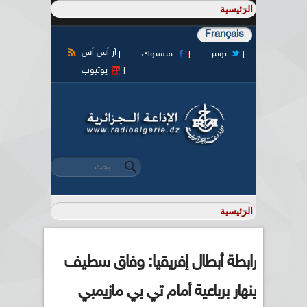
Français
آر أس أس
تويتر
فيسبوك
يوتيوب
‏بحث ‏
استمارة البحث
رابطة أبطال إفريقيا: وفاق سطيف
ينهار برباعية أمام تي بي مازيمبي