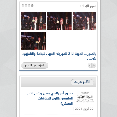
صور الإذاعة
لى أرواح
بالصور... الدورة الـ21 للمهرجان العربي للإذاعة والتلفزيون
بتونس
المزيد من الصور
الأكثر قراءة
صدور أمر رئاسي يعدل ويتمم الأمر
المتضمن قانون المعاشات
العسكرية
20 أبريل 2021 |