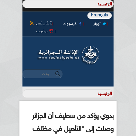
Français
آر أس أس
تويتر
فيسبوك
يوتيوب
‏بحث ‏
استمارة البحث
بدوي يؤكد من سطيف أن الجزائر
وصلت إلى "التأهيل في مختلف