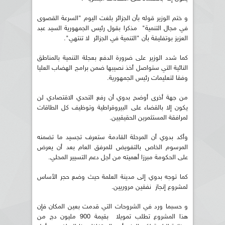
و ختم الوزير قوله بأن الجزائر بلغت اليوم "السرعة القصوى
في مجال التنمية" مذكرا بقول رئيس الجمهورية السيد عبد
العزيز بوتفليقة بأن "التنمية في الجزائر لا تنتهي".
كما شدد الوزير على ضرورة الدفع بعجلة التنمية بالمناطق
النائية التي ستواصل أخذ نصيبها ضمن برامج الهضاب العليا
وفقا لتعليمات رئيس الجمهورية.
من جهة أخرى أوضح بدوي أن رفع التحدي الاقتصادي لن
يكون إلا بالقضاء على البيروقراطية وتوظيف كل الطاقات
لمرافقة المستثمرين الحقيقيين.
وأكد بدوي أن المرحلة القادمة ستعرف تجسيد ما تضمنه
المرسوم الخاص بالتفويض للمرفق العام بعد أن يعرض
على الحكومة مبرزا أهميته من أجل دعم التسيير المحلي.
كما توجه بدوي إلى مدينة العلمة حيث وضع حجر الأساس
لمشروع إنجاز نفقين مروريين.
و حسبما ورد في الشروحات التي قدمت بعين المكان فإن
هذا المشروع تطلب تمويلا بقيمة 900 مليون دج من