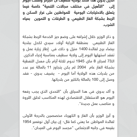
الدين بدوي هذا الأحد بولاية سطيف أن الجزائر وصلت اليوم
إلى "التأهيل في مختلف مجالات التنمية" خاصة فيما
يتعلق بالاحتياجات اليومية للمواطنين على غرار السكن و
الربط بشبكة الغاز الطبيعي و الطرقات و التموين بمياه
الشرب.
و ذكر الوزير خلال إشرافه على وضع حيز الخدمة الربط بشبكة
الغاز الطبيعي بمنطقة الزراية أولاد سيدي لكحل ببلدية
بيضاء برج لفائدة 1400 منزل و ذلك في إطار زيارة عمل و
تفقد استهلها اليوم إلى ولاية سطيف بمناسبة إحياء الذكرى
الـ73 لمجازر 8 ماي 1945 تدوم ثلاثة أيام بأن معدل التغطية
بشبكة الغاز عام 2004 لم يكن يتجاوز 11 بالمائة عبر عدد
من بلديات هذه الولاية أما اليوم - يضيف بدوي - فقد
وصل إلى 100 بالمائة بالكثير من بلدياتها.
و أكد بدوي في هذا السياق بأن "التحدي الذي يجب رفعه
اليوم هو الاستغلال الاقتصادي لهذه المكاسب لخلق الثروة
و مناصب عمل جديدة".
و أبرز الوزير بأن الغاز و الكهرباء مخصصين بالدرجة الأولى
لفائدة المواطن ما يعني كما قال- إن بيان أول نوفمبر 1954
بقيمه في جانبه الاجتماعي "مجسد اليوم في الميدان".