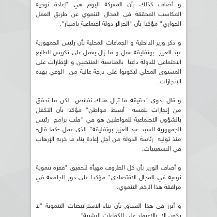
و أضاف كذلك بأن المعركة اليوم هي "إعادة توجيه
المكاسب المحققة في المجال التنموي عن طريق العمل
الجواري" مؤكدا بأن "الجزائر دولة اجتماعية بامتياز".
و ذكر وزير الداخلية و الجماعات المحلية بأن رئيس الجمهورية
عبد العزيز بوتفليقة عمل و ما زال يعمل على تكريس الطابع
الاجتماعي للدولة داعيا بالمناسبة المنتخبين و الإطارات على
المستوى المحلي ليكونوا على درجة عالية من الوعي بهذه
الإنجازات.
و قال بدوي "حقيقة ما تزال هناك نقائص لكن ما تحقق
من إنجازات يلمسه أبسط مواطن" مؤكدا بأن التكفل
بالشؤون الاجتماعية للمواطنين هو في "قلب برامج رئيس
الجمهورية السيد عبد العزيز بوتفليقة" الذي عمل -كما قال-
منذ توليه رئاسة الدولة من أجل إعادة بناء ما خربه الإرهاب
في التسعينيات.
و أضاف الوزير بأن كل الظروف مهيأة لتحقيق "قفزة تنموية
نوعية في المجال الاقتصادي" مؤكدا على دور الجامعة في
مرافقة هذا الزخم التنموي.
و أبرز في هذا السياق بأن بناء الاستراتيجيات التنموية "لا
يكون إلا بالاعتماد على الكفاءات البشرية".