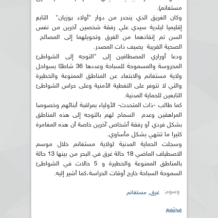
مستغانم).
وكان الغريق الذي ينحدر من دوار "أولاد بوزيان" التابع
إقليميا لبلدية سيدي علي رفقة شخصين آخرين من نفس
السن تم إنقاذهما من الغرق وتحويلهما إلى المصالح
الصحية القريبة يضيف ذات المصدر.
ودعا أوراري المصطافين إلى "التوجه إلى الشواطئ
المحروسة والمسموحة للسباحة وعددها 36 شاطئا بسواحل
ولاية مستغانم والابتعاد عن المناطق الممنوعة والخطيرة
والتي لا تتوفر على التغطية الأمنية وعلى حراس الشواطئ
التابعين للحماية المدنية.
كما طالب -ذات المتحدث- الأولياء بمراقبة أبنائهم وخصوصا
المراهقين وعدم السماح لهم بالتوجه إلى هذه المناطق
بشكل فردي أو رفقة أشخاص آخرين خاصة أن هذه المغامرة
كثيرا ما تنتهي بشكل مأساوي.
وسجلت الحماية المدنية لولاية مستغانم خلال موسم
الاصطياف الماضي 18 حالة غرق في البحر من بينها 13 حالة
بالمناطق الممنوعة والخطيرة و 5 حالات في الشواطئ
السموحة السباحة خارج أوقات الحراسة،كما أشير إليه.
وسوم:
,
غرق
مستغانم
مجتمع