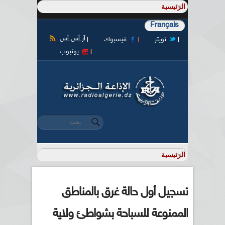
Français
آر أس أس
تويتر
فيسبوك
يوتيوب
‏بحث ‏
استمارة البحث
تسجيل أول حالة غرق بالمناطق
الممنوعة للسباحة بشواطئ ولاية