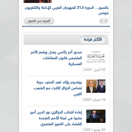
لى أرواح
بالصور... الدورة الـ21 للمهرجان العربي للإذاعة والتلفزيون
بتونس
المزيد من الصور
الأكثر قراءة
صدور أمر رئاسي يعدل ويتمم الأمر
المتضمن قانون المعاشات
العسكرية
20 أبريل 2021 |
بوقدوم يؤكد لعبد الحميد دبيبة
تضامن الجزائر الثابت مع الشعب
الليبي
10 فبراير 2021 |
إعادة انتخاب الجزائري نور الدين أمير
عضوا في لجنة الأمم المتحدة
للقضاء على التمييز العنصري
25 يونيو 2021 |