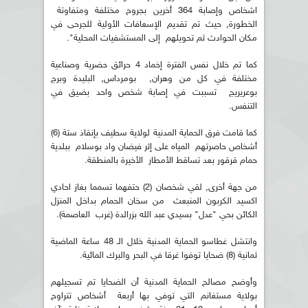
اشخاص وإصابة 364 أخرين بجروح مختلفة ومتفاوتة
الخطورة, حيث تم تقديم الإسعافات الأولية للجرحى في
مكان الحوادث ثم تحويلهم إلى المستشفيات المحلية".
كما تم خلال نفس الفترة إخماد 4 حرائق حضرية وصناعية
مختلفة في كل من وهران, بومرداس, البليدة وبرج
بوعريريج تسببت في إصابة شخص واحد بضيق في
التنفس.
كما قامت فرق الحماية المدنية لولاية سطيف بإنقاذ ستة (6)
أشخاص حاصرتهم المياه على إثر فيضان واد بوسلام ببلدية
حمام قرقور بعد تساقط الأمطار الأخيرة بالمنطقة.
من جهة أخرى, لقي شخصان (2) حتفهما تسمما بغاز احادي
اكسيد الكربون المنبعث من سخان الحمام بداخل المنزل
الكائن بحي "عدل" بسيدي عبد الله بزرالدة (غرب العاصمة).
وانتشل غطاسو الحماية المدنية خلال الـ 48 ساعة الماضية
ثمانية (8) ضحايا توفوا غرقا في البحر والبرك المائية.
وأوضح مصالح الحماية المدنية أن الضحايا تم تسجيلهم
بولاية مستغانم التي توفي بها أربعة أشخاص تتراوح