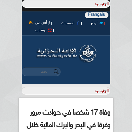
Français
آر أس أس
تويتر
فيسبوك
يوتيوب
‏بحث ‏
استمارة البحث
وفاة 17 شخصا في حـوادث مرور
وغرقا في البحر والبرك المائية خلال