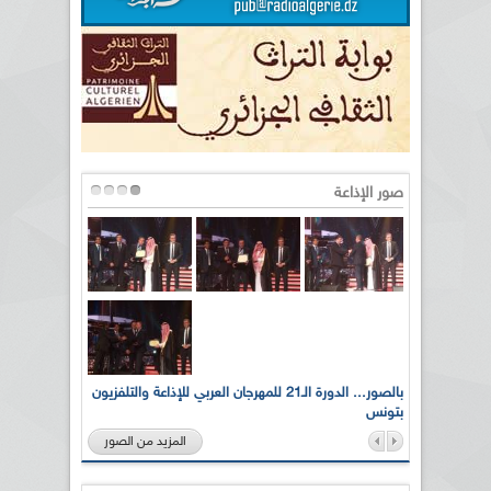
صور الإذاعة
لى أرواح
بالصور... الدورة الـ21 للمهرجان العربي للإذاعة والتلفزيون
بتونس
المزيد من الصور