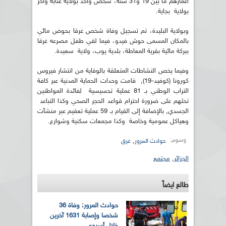
أعمارهم ما بين 19 و31 سنة، شخص واحد بولاية عنابة وآخر
بولاية بجاية.
وبولاية البليدة، تم تسجيل وفاة شخص غرقا بحوض مائي
بالمكان المسمى حوش فيدو، فيما لقي طفل مصرعه غرقا
ببركة مائية بقرية المعاطة، بلدية يوب، ولاية سعيدة.
وفيما يخص النشاطات المتعلقة بالوقاية من انتشار فيروس
كورونا (كوفيد-19), قامت وحدات الحماية المدنية عبر كافة
التراب الوطني بـ 81 عملية تحسيسية لفائدة المواطنين
تحثهم على ضرورة احترام قواعد الحجر الصحي وكذا التباعد
الجسدي, بالإضافة إلى القيام بـ 59 عملية تعقيم عبر منشآت
وهياكل عمومية وخاصة وكذا مجمعات سكنية وشوارع.
وسوم:
,
حوادث المرور
غرق
الجزائر
,
مجتمع
طالع ايضاً
حوادث المرور: وفاة 36
شخصا وإصابة 1631 آخرين
خلال أسبوع