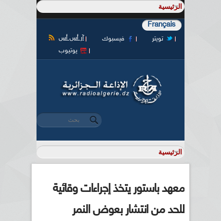
Français
آر أس أس
تويتر
فيسبوك
يوتيوب
‏بحث ‏
استمارة البحث
معهد باستور يتخذ إجراءات وقائية
للحد من انتشار بعوض النمر