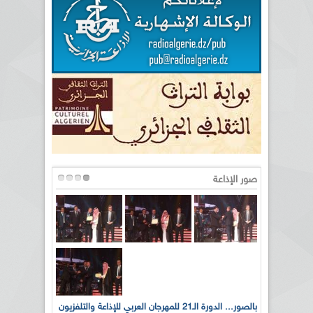
صور الإذاعة
لى أرواح
بالصور... الدورة الـ21 للمهرجان العربي للإذاعة والتلفزيون