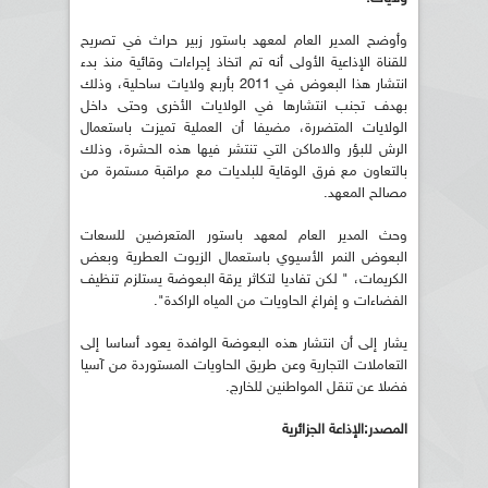
وأوضح المدير العام لمعهد باستور زبير حراث في تصريح
للقناة الإذاعية الأولى أنه تم اتخاذ إجراءات وقائية منذ بدء
انتشار هذا البعوض في 2011 بأربع ولايات ساحلية، وذلك
بهدف تجنب انتشارها في الولايات الأخرى وحتى داخل
الولايات المتضررة، مضيفا أن العملية تميزت باستعمال
الرش للبؤر والاماكن التي تنتشر فيها هذه الحشرة، وذلك
بالتعاون مع فرق الوقاية للبلديات مع مراقبة مستمرة من
مصالح المعهد.
وحث المدير العام لمعهد باستور المتعرضين للسعات
البعوض النمر الأسيوي باستعمال الزيوت العطرية وبعض
الكريمات، " لكن تفاديا لتكاثر يرقة البعوضة يستلزم تنظيف
الفضاءات و إفراغ الحاويات من المياه الراكدة".
يشار إلى أن انتشار هذه البعوضة الوافدة يعود أساسا إلى
التعاملات التجارية وعن طريق الحاويات المستوردة من آسيا
فضلا عن تنقل المواطنين للخارج.
المصدر:الإذاعة الجزائرية