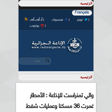
Français
آر أس أس
تويتر
فيسبوك
يوتيوب
‏بحث ‏
استمارة البحث
والي تمنراست للإذاعة : الأمطار
غمرت 36 مسكنا وعمليات شفط