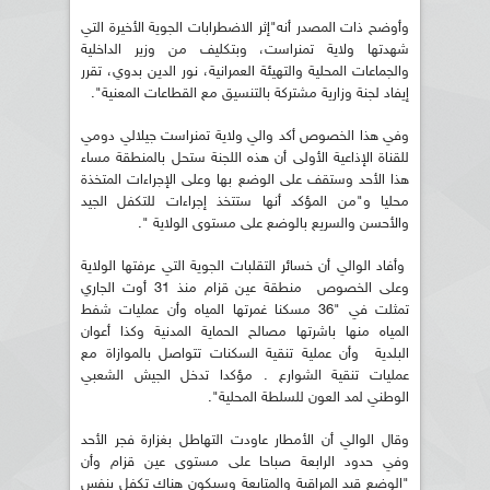
وأوضح ذات المصدر أنه"إثر الاضطرابات الجوية الأخيرة التي
شهدتها ولاية تمنراست، وبتكليف من وزير الداخلية
والجماعات المحلية والتهيئة العمرانية، نور الدين بدوي، تقرر
إيفاد لجنة وزارية مشتركة بالتنسيق مع القطاعات المعنية".
وفي هذا الخصوص أكد والي ولاية تمنراست جيلالي دومي
للقناة الإذاعية الأولى أن هذه اللجنة ستحل بالمنطقة مساء
هذا الأحد وستقف على الوضع بها وعلى الإجراءات المتخذة
محليا و"من المؤكد أنها ستتخذ إجراءات للتكفل الجيد
والأحسن والسريع بالوضع على مستوى الولاية ".
وأفاد الوالي أن خسائر التقلبات الجوية التي عرفتها الولاية
وعلى الخصوص منطقة عين قزام منذ 31 أوت الجاري
تمثلت في "36 مسكنا غمرتها المياه وأن عمليات شفط
المياه منها باشرتها مصالح الحماية المدنية وكذا أعوان
البلدية وأن عملية تنقية السكنات تتواصل بالموازاة مع
عمليات تنقية الشوارع . مؤكدا تدخل الجيش الشعبي
الوطني لمد العون للسلطة المحلية".
وقال الوالي أن الأمطار عاودت التهاطل بغزارة فجر الأحد
وفي حدود الرابعة صباحا على مستوى عين قزام وأن
"الوضع قيد المراقبة والمتابعة وسيكون هناك تكفل بنفس