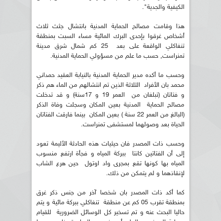
الكيفية والجدية".
هذا وقامت مصالح الحماية المدنية بانتشال جثث ثلاث
أشخاص غرقوا بإحدى البرك المائية مساء السبت بمنطقة
تنغاكلي الواقعة على بعد 25 كم شمال شرق مدينة
تمنراست, حسب ما علم من مسؤولي الحماية المدنية.
وحسب ما أكده مدير الحماية المدنية بالنيابة العقيد حمداني
محمد بان الأفراد الثلاثة الذين تم انتشالهم من الماء هم ذكر
و فتاتان (تبلغان من العمر 19 و 17سنة) و قد تدخلت
مصالح الحماية المدنية بعين المكان وسجلت وفاة الذكر
(البالغ من العمر 22 سنة ) بعين المكان بينما فارقت الفتاتان
الحياة بعد وصولهما لمستشفى تمنراست.
وحسب ذات المصدر فان حيثيات هذه الحادثة الأليمة تعود
إلى أن الفتاتين كانتا ببركة المياه و فجأة ارتفع منسوب
المياه بها كونها تقع بمجرى واد اوتول حين هرع الشاب
لإنقاذهما و لم يتمكن من ذلك.
كما أكد ذات المصدر بان شخصا آخر من جنس ذكر غرق
بمنطقة تقرب 05 كم عن منطقة تنغاكلي ببركة مائية و يتم
حاليا البحث عنه و تم تسخير كل الوسائل الضرورية للقيام