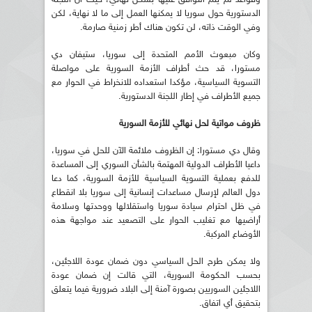
الدستورية حول سوريا لا يمكنها العمل إلى ما لا نهاية، لكن
وفي الوقت ذاته، لن تكون هناك أطر زمنية صارمة.
وكان مبعوث الأمم المتحدة إلى سوريا، ستيفان دي
مستورا، قد حث أطراف الأزمة السورية على مواصلة
التسوية السياسية، مؤكدا استعداده للانخراط في الحوار مع
جميع الأطراف في إطار اللجنة الدستورية.
ظروف مواتية لحل نهائي للأزمة السورية
وقال دي مستورا: إن الظروف ملائمة الآن للحل في سوريا،
داعيا الأطراف الدولية المهتمة بالشأن السوري إلى المساعدة
للدفع بعملية التسوية السياسية للأزمة السورية، كما دعا
دول العالم لإرسال مساعدات إنسانية إلى سوريا بلا انقطاع
في ظل احترام سيادة سوريا واستقلالها ووحدتها وسلامة
أراضيها مع تغليب الحوار على التصعيد عند مواجهة هذه
الأوضاع المركبة.
ولا يمكن طرح الحل السياسي دون ضمان عودة اللاجئين،
بحسب الحكومة السورية، التي قالت إن ضمان عودة
اللاجئين السوريين بصورة آمنة إلى البلاد ضرورية فيما يتعلق
بتحقيق أي اتفاق.