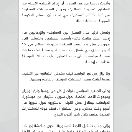
وأكدت روسيا في هذا الصدد، أن إخراج الأسلحة الثقيلة من
المناطق "منزوعة السلاح"، وخروج المجموعات المتطرفة
من "إدلب" أمر "ممكن"، في انتظار أن تتسلم الحكومة
السورية المنطقة كاملة.
وتعمل تركيا على الفصل بين المعارضة والإرهابيين في
إدلب، حيث طلبت قائمة بأسماء المسلحين والأسلحة التي
بحوزتهم قبل بدء تنفيذ المنطقة منزوعة السلاح في 15
أكتوبر الجاري في شمال غرب سوريا، وبينما أعلنت جماعات
مسلحة موافقتها على تنفيذ الاتفاق، عارضت تلك المرتبطة
بتنظيمات إرهابية.
ولا يزال من غير الواضح كيف ستدخل الاتفاقية حيز التنفيذ،
بعدما أعلنت بعض الجماعات المرتبطة بالقاعدة رفضها.
وعلى الصعيد السياسي، تواصل كل من روسيا وتركيا وإيران
ومبعوث الأمم المتحدة حول سوريا، ستيفان دي ميستورا،
المباحثات لإطلاق عمل اللجنة الدستورية حول سوريا في
أسرع وقت ممكن، ومن المنتظر أن تعقد جولة الاستشارات
الجديدة بجنيف خلال شهر أكتوبر الجاري.
وإلى جانب تشكيل اللجنة الدستورية، تجري مناقشة إجراءات
وقواعد لم يتم التوافق عليها بشكل نهائي، حيث أن اللجنة