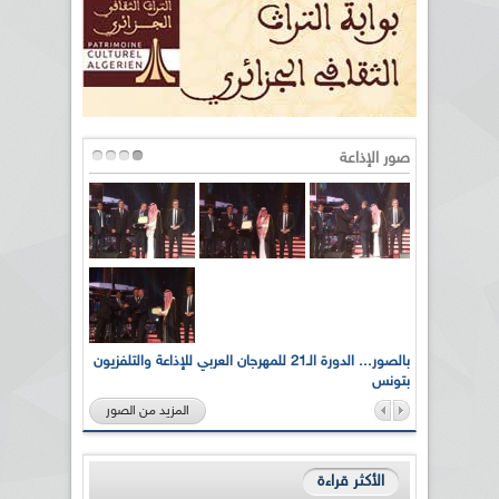
صور الإذاعة
لى أرواح
بالصور... الدورة الـ21 للمهرجان العربي للإذاعة والتلفزيون
بتونس
المزيد من الصور
الأكثر قراءة