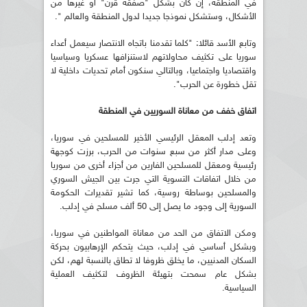
في المنطقة، إن كان بشكل "صفقة قرن" أو غيرها من
الأشكال، وستشكل نموذجا جديدا لدول المنطقة والعالم ".
وتابع الأسد قائلا: "كلما تقدمنا باتجاه الانتصار سيعمل أعداء
سوريا على تكثيف محاولاتهم لاستنزافها عسكريا وسياسيا
واقتصاديا واجتماعيا، وبالتالي سنكون أمام تحديات داخلية لا
تقل خطورة عن الحرب".
اتفاق خفف من معاناة السوريين في المنطقة
وتعد إدلب المعقل الرئيسي الأخير للمسلحين في سوريا،
وعلى مدار أكثر من سبع سنوات من الحرب، برزت كوجهة
رئيسية ومعقل للمسلحين الفارين من أجزاء أخرى من سوريا
من خلال اتفاقات التسوية التي جرت بين الجيش السوري
والمسلحين بوساطة روسية، كما تشير تقديرات الحكومة
السورية إلى وجود ما يصل إلى 50 ألف مسلح في إدلب.
ومكن الاتفاق من الحد من معاناة المواطنين في سوريا،
وبشكل أساسي في إدلب، حيث يتحكم الإرهابيون بحركة
السكان المدنيين، ما يخلق ظروفا لا تطاق بالنسبة لهم، لكن
بشكل عام سمحت بتهيئة الظروف لتكثيف العملية
السياسية.