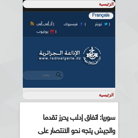
Français
آر أس أس
تويتر
فيسبوك
يوتيوب
‏بحث ‏
استمارة البحث
سوريا: اتفاق إدلب يحرز تقدما
والجيش يتجه نحو الانتصار على