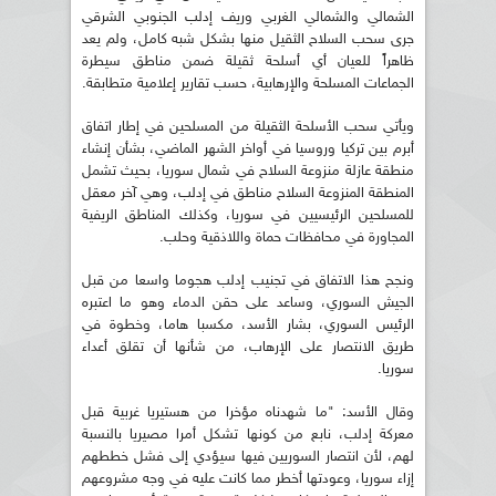
الشمالي والشمالي الغربي وريف إدلب الجنوبي الشرقي
جرى سحب السلاح الثقيل منها بشكل شبه كامل، ولم يعد
ظاهراً للعيان أي أسلحة ثقيلة ضمن مناطق سيطرة
الجماعات المسلحة والإرهابية، حسب تقارير إعلامية متطابقة.
ويأتي سحب الأسلحة الثقيلة من المسلحين في إطار اتفاق
أبرم بين تركيا وروسيا في أواخر الشهر الماضي، بشأن إنشاء
منطقة عازلة منزوعة السلاح في شمال سوريا، بحيث تشمل
المنطقة المنزوعة السلاح مناطق في إدلب، وهي آخر معقل
للمسلحين الرئيسيين في سوريا، وكذلك المناطق الريفية
المجاورة في محافظات حماة واللاذقية وحلب.
ونجح هذا الاتفاق في تجنيب إدلب هجوما واسعا من قبل
الجيش السوري، وساعد على حقن الدماء وهو ما اعتبره
الرئيس السوري، بشار الأسد، مكسبا هاما، وخطوة في
طريق الانتصار على الإرهاب، من شأنها أن تقلق أعداء
سوريا.
وقال الأسد: "ما شهدناه مؤخرا من هستيريا غربية قبل
معركة إدلب، نابع من كونها تشكل أمرا مصيريا بالنسبة
لهم، لأن انتصار السوريين فيها سيؤدي إلى فشل خططهم
إزاء سوريا، وعودتها أخطر مما كانت عليه في وجه مشروعهم