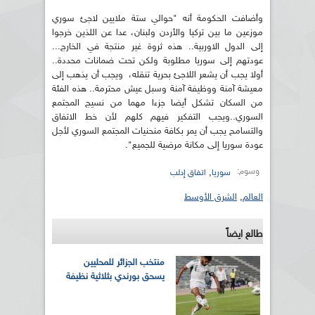
وأضافت الحكومة أنه "حوالي ستة ملايين لاجئ سوري
موزعين ما بين تركيا والأردن ولبنان، عدا عن اللذين خرجوا
إلى الدول الاوربية.. هذه ثروة غير منتجة في الخارج...
عودتهم إلى سوريا مطلوبة ولكن تحت ضمانات محددة..
أولا يجب أن يشعر اللاجئ بحرية تنقله، ويجب أن يذهب إلى
معيشة آمنة ووظيفة آمنة وسبل عيش محترمة.. هذه الفئة
من السكان تشكل أيضا جزءا مهما من نسيج المجتمع
السوري..ويجب التفكير فيهم كلهم لأن خط الاتفاق
والتسامح يجب أن يمر بكافة منحنيات المجتمع السوري لأجل
عودة سوريا إلى مكانة مرضية للجميع".
وسوم:
,
سوريا
اتفاق إدلب
العالم
,
الشرق الأوسط
طالع ايضاً
منتخب الجزائر للمحليين
يسحق بورندي بثلاثية نظيفة