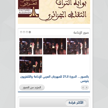
صور الإذاعة
لى أرواح
بالصور... الدورة الـ21 للمهرجان العربي للإذاعة والتلفزيون
بتونس
المزيد من الصور
الأكثر قراءة