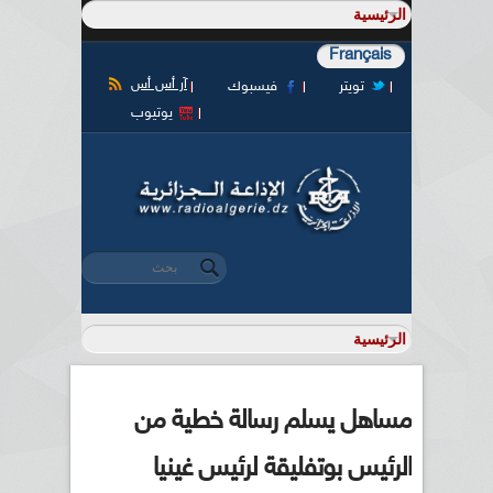
Français
آر أس أس
تويتر
فيسبوك
يوتيوب
‏بحث ‏
استمارة البحث
مساهل يسلم رسالة خطية من
الرئيس بوتفليقة لرئيس غينيا