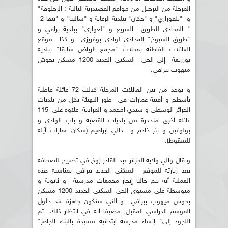
المرحلة من الترحيل من مواقع القصيدرية التالية : الزحلوقة"
و "بلقوراري" و "جكان" ببلدية الرغاية و "ساليبا" و "بيقا-2-
" المحاذي للطريق السريع و "لغوازي" ببلدية براقي و
"طريق الشيوخ" المحاذي لوادي بوفريزي و كذا موقع
العائلات القاطنة بمحلات "مجمع الرياض سابقا" ببلدية
بوزريعة إلى الحي السكني الجديد 1200 مسكن بحوش
ميهوب ببراقي.
و يوجد من بين العائلات المرحلة كذلك 72 عائلة قاطنة
بأسطح و أقبية عمارات في طور التهيئة بكل من بلديات
الجزائر الوسطى و سيدي امحمد و المرادية علاوة على 115
عائلة أخرى منحدرة من بلديات القصبة و باب الوادي و
بولوغين و بئر خادم و دالي ابراهيم (سكان عمارات آيلة
للسقوط).
و قال والي ولاية الجزائر عبد القادر زوخ في تصريح للصحافة
بعد زيارته للموقع السكني الجديد ببراقي بمناسبة هذه
العملية أنه يتم حاليا إنجاز مجمعات مدرسية و ثانوية و
متوسطة على مستوى الحي السكني الجديد 1200 مسكن
بحوش ميهوب ببراقي و التي ستكون جاهزة عند حلول
الموسم الدراسي المقبل, مضيفا أنه في انتظار ذلك تم
اللجوء إلى" إنشاء مدرسة ابتدائية مشيدة بالبناء الجاهز"