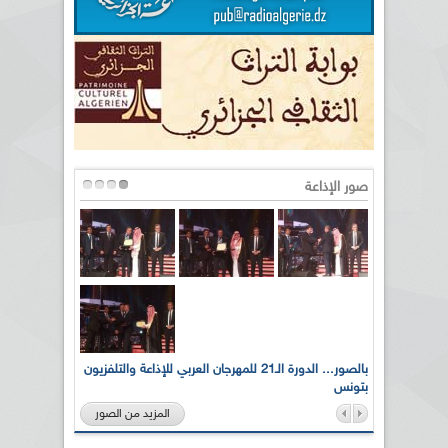
صور الإذاعة
لى أرواح
بالصور... الدورة الـ21 للمهرجان العربي للإذاعة والتلفزيون
بتونس
المزيد من الصور