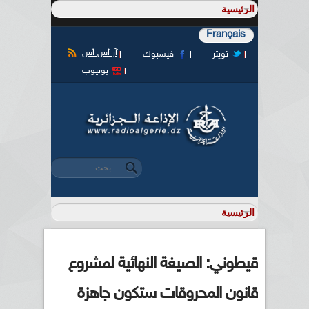
Français
آر أس أس
تويتر
فيسبوك
يوتيوب
‏بحث ‏
استمارة البحث
قيطوني: الصيغة النهائية لمشروع
قانون المحروقات ستكون جاهزة