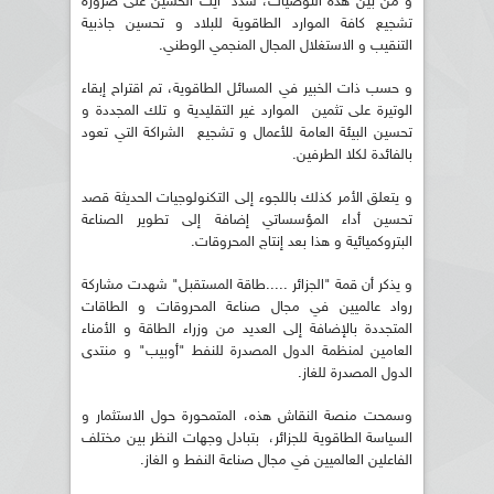
و من بين هذه التوصيات، شدد آيت الحسين على ضرورة
تشجيع كافة الموارد الطاقوية للبلاد و تحسين جاذبية
التنقيب و الاستغلال المجال المنجمي الوطني.
و حسب ذات الخبير في المسائل الطاقوية، تم اقتراح إبقاء
الوتيرة على تثمين الموارد غير التقليدية و تلك المجددة و
تحسين البيئة العامة للأعمال و تشجيع الشراكة التي تعود
بالفائدة لكلا الطرفين.
و يتعلق الأمر كذلك باللجوء إلى التكنولوجيات الحديثة قصد
تحسين أداء المؤسساتي إضافة إلى تطوير الصناعة
البتروكميائية و هذا بعد إنتاج المحروقات.
و يذكر أن قمة "الجزائر .....طاقة المستقبل" شهدت مشاركة
رواد عالميين في مجال صناعة المحروقات و الطاقات
المتجددة بالإضافة إلى العديد من وزراء الطاقة و الأمناء
العامين لمنظمة الدول المصدرة للنفط "أوبيب" و منتدى
الدول المصدرة للغاز.
وسمحت منصة النقاش هذه، المتمحورة حول الاستثمار و
السياسة الطاقوية للجزائر، بتبادل وجهات النظر بين مختلف
الفاعلين العالميين في مجال صناعة النفط و الغاز.