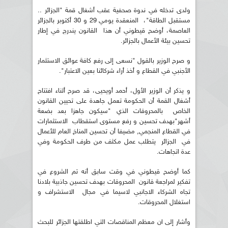
ولدى تدخله في ندوة صحفية عقب أشغال قمة "الجزائر ..
مستقبل الطاقة"، المنعقدة يومي 29 و 30 أكتوبر بالجزائر
العاصمة، أوضح قيطوني أن هذا القانون يندرج في إطار
تحسين بيئة الأعمال بالجزائر.
و صرح الوزير بالقول "نسعى إلى رفع كافة عوائق الاستثمار
الأجنبي في القطاع و أخذ أراء شركائنا بعين الاعتبار".
و يذكر أن الوزير الأول، أحمد أويحيى، قد صرح أثناء افتتاح
أشغال القمة أن الحكومة تعمل جاهدة على تحيين القانون
الخاص بالمحروقات الذي "سيكون جاهزا بعد بضعة
أشهر"بهدف تحسين و رفع مستوى استقطاب الاستثمارات
في القطاع المنجمي, مضيفا أن تحسين المناخ العام للأعمال
في الجزائر يتطلب عمل مكثف من طرف الحكومة وفي
عدة اتجاهات.
كما أوضح قيطوني في وقت سابق أنه تم الشروع في
تفكير لمراجعة قانون المحروقات بهدف تحسين جاذبية بلادنا
تجاه الشركاء الاجانبي لاسيما في مجال الاستشراف و
استغلال المحروقات.
وأشار إلى ان معظم المناقصات التي اطلقتها الجزائر للبحث