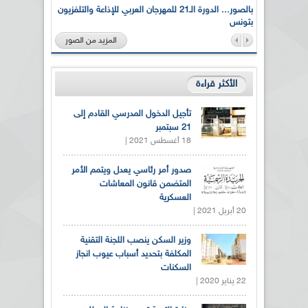
لى أرواح
بالصور... الدورة الـ21 للمهرجان العربي للإذاعة والتلفزيون
بتونس
المزيد من الصور
الأكثر قراءة
تأجيل الدخول المدرسي القادم إلى
21 سبتمبر
18 أغسطس 2021 |
صدور أمر رئاسي يعدل ويتمم الأمر
المتضمن قانون المعاشات
العسكرية
20 أبريل 2021 |
وزير السكن ينصب اللجنة التقنية
المكلفة بتحديد أسباب عيوب انجاز
السكنات
22 يناير 2020 |