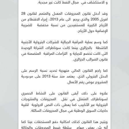
و الاستكشاف في مجال النفط كانت غير مجدية.
وقد أدخل قانون المحروقات المعدل والمتمم لقانون 28
افريل 2005 والذي يرجع الى عام 2013، إجراء الاقتطاع من
الأرباح الكبيرة للمستفيدين من نسبة مخفضة للضريبة
الإضافية حول الأرباح.
كما وسع عملية المراقبة الجبائية للشركات البترولية الأجنبية
الناشطة بالجزائري بينما كانت سوناطراك الشركة الوحيدة
التي كانت تخضع للجباية و التزامات المراقبة المتضمنة في
قانون الضرائب الجزائري.
كما راجع القانون الحالي منهجية تحديد نسبة الرسم على
الدخل البترولي الذي يعتمد منذ سنة 2013 على مردودية
المشروع عوض رقم الأعمال.
علاوة على ذلك أبقى القانون على النشاط الحصري
لسوناطراك المتمثل في نقل المحروقات والمنتوجات
البترولية عبر الأنابيب كما يعطي ذات النص الاولوية لتلبية
حاجيات السوق الوطنية في مجال المحروقات السائلة.
ويتيح هذا القانون كذلك امكانية دفع المستحقات عينا كما
أنه بيّن بعض مهام سلطة ضبط المحروقات والوكالة