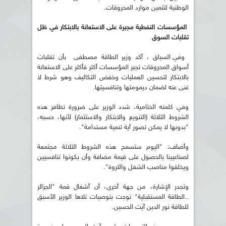
الوطنية لتثمين موارد المحروقات.
المؤسسات النفطية مجبرة على الاستعانة بالابتكار في ظل
تقلبات السوق
وفي السياق ، أكد وزير الطاقة مصطفى بأن تقلبات
أسواق المحروقات تجبر المؤسسات أكثر فأكثر على الاستعانة
بالابتكار لتحسين العمليات وخفض التكاليف وهو شرط لا
غنى عنه لضمان ديمومتها وتنافسيتها.
وفي كلمته الختامية، شدد الوزير على ضرورة تظافر هذه
الشروط الثلاثة (التنويع والابتكار والاستثمار) لأنها، حسبه،
"بدونها لا يمكن تصور أية تنمية مستدامة".
وأضاف: "اليوم ستسمح هذه الشروط الثلاثة مجتمعة
لصناعيينا بالحصول على قيمة مضافة وأن يكونوا تنافسيين
ويخلقوا مناصب الشغل والثروة".
وتجدر الإشارة، من جهة أخرى، أن أشغال قمة "الجزائر
..الطاقة المستقبلية" توجت بتوصيات تلاها الوزير الأسبق
للطاقة نور الدين آيت الحسين.