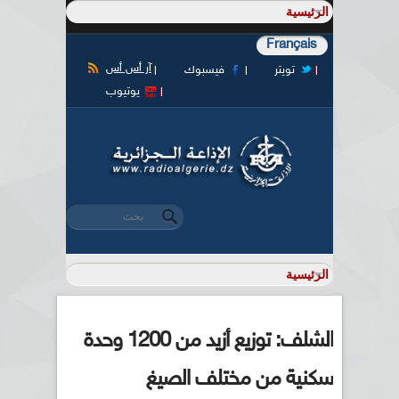
Français
آر أس أس
تويتر
فيسبوك
يوتيوب
‏بحث ‏
استمارة البحث
الشلف: توزيع أزيد من 1200 وحدة
سكنية من مختلف الصيغ