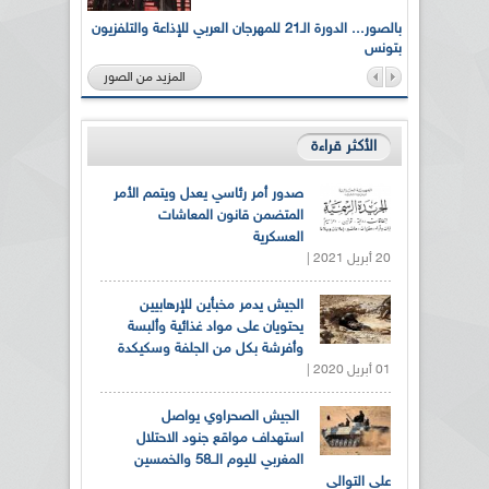
لى أرواح
بالصور... الدورة الـ21 للمهرجان العربي للإذاعة والتلفزيون
بتونس
المزيد من الصور
الأكثر قراءة
صدور أمر رئاسي يعدل ويتمم الأمر
المتضمن قانون المعاشات
العسكرية
20 أبريل 2021 |
الجيش يدمر مخبأين للإرهابيين
يحتويان على مواد غذائية وألبسة
وأفرشة بكل من الجلفة وسكيكدة
01 أبريل 2020 |
الجيش الصحراوي يواصل
استهداف مواقع جنود الاحتلال
المغربي لليوم الــ58 والخمسين
على التوالي