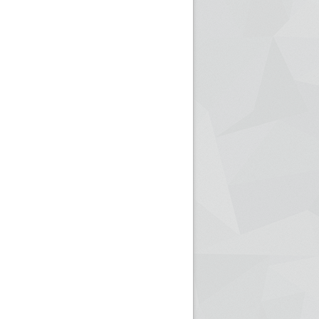
ريم الإذاعة الجزائرية للرياضيين البارالمبيين المتوجين
بالصور... اللقاء الوطني لمديري الإذ
اليات في طوكيو
حول مرافقة وتغطية الإنتخابات المحلية لـ27 نوفمب