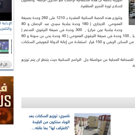
الثورية خاصة أن هذه الاحتفالية تزامنت مع الذكرى الرابعة والستون
لاندلاع ثورة التحرير المظفرة.
وتتوزع هذه الحصة السكنية المقدرة بـ 1210 على 260 وحدة بصيغة
العمومي الايجاري ( 180 وحدة ببلدية سيدي عبد الرحمان و 80
والتلفزي
وحدة ببلدية عين مران) , 300 وحدة في صيغة الترقوي المدعم (
200 وحدة ببلدية الشلف و100 وحدة ببلدية تاوقريت) , 100 وحدة في صيغة الترقوي العمومي ( 40 وحدة بحي بن سونة و 60
وحدة بحي الشرفة), بالإضافة الى 400 قرار استفادة من السكن الريفي و 150 قرار استفادة من إعانة الدولة لتعويض السكنات
صحافة المحلية عن مواصلة جل البرامج السكنية حيث ينتظر ان يتم توزيع
كل ال
ناصري: توزيع السكنات بعد
الوباء ستكون من البليدة
"كاعتراف لها" بما عانته...