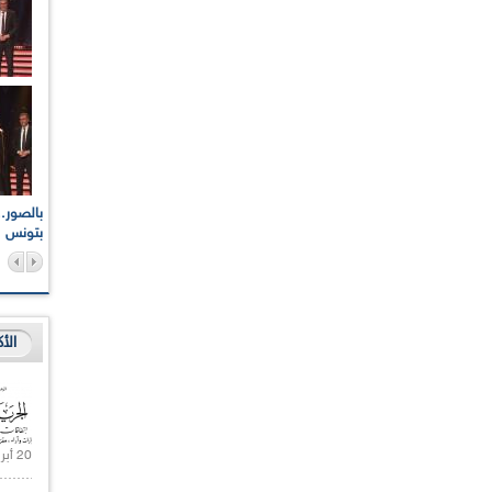
اعات الوطنية والجهوية
الإذاعة الجزائرية تقف دقيقة صمت ترحما على أرواح شهداء
ر 2021
17 أكتوبر 1961
بتونس
الأ
20 أبريل 2021 |