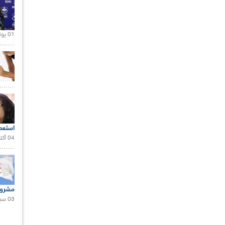
01 يونيو 2021 |
استعم
04 أكتوبر 2020 |
مشروع
03 سبتمبر 2020 |