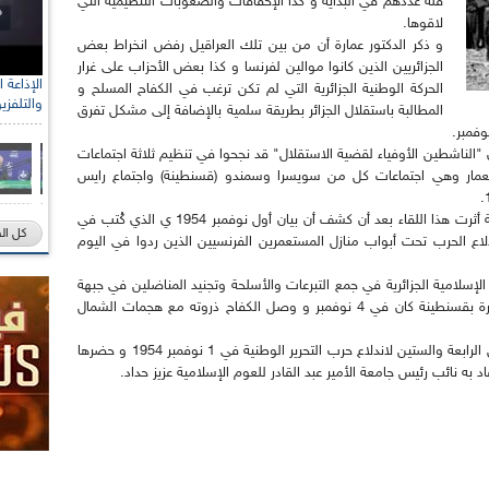
قلة عددهم في البداية و كذا الإخفاقات والصعوبات التنظيمية التي
لاقوها.
و ذكر الدكتور عمارة أن من بين تلك العراقيل رفض انخراط بعض
الجزائريين الذين كانوا موالين لفرنسا و كذا بعض الأحزاب على غرار
رئيس الل
الحركة الوطنية الجزائرية التي لم تكن ترغب في الكفاح المسلح و
والتلفزي
الصحراو
المطالبة باستقلال الجزائر بطريقة سلمية بالإضافة إلى مشكل تفرق
وفمبر.
 "الناشطين الأوفياء لقضية الاستقلال" قد نجحوا في تنظيم ثلاثة اجتماعات
عمار وهي اجتماعات كل من سويسرا وسمندو (قسنطينة) واجتماع رايس
من جانبه أدلى المجاهد علاوة زبوشي بشهادات حية أثرت هذا اللقاء بعد أن كشف أن بيان أول نوفمبر 1954 ي الذي كُتب في
كل ال
دلاع الحرب تحت أبواب منازل المستعمرين الفرنسيين الذين ردوا في اليوم
 الإسلامية الجزائرية في جمع التبرعات والأسلحة وتجنيد المناضلين في جبهة
التحرير الوطني أعرب المجاهد زبوشي أن اندلاع الثورة بقسنطينة كان في 4 نوفمبر و وصل الكفاح ذروته مع هجمات الشمال
للإشارة فقد نظمت هذه الندوة بمناسبة إحياء الذكرى الرابعة والستين لاندلاع حرب التحرير الوطنية في 1 نوفمبر 1954 و حضرها
 به نائب رئيس جامعة الأمير عبد القادر للعوم الإسلامية عزيز حداد.