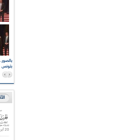
اعات الوطنية والجهوية
الإذاعة الجزائرية تقف دقيقة صمت ترحما على أرواح شهداء
ر 2021
17 أكتوبر 1961
بتونس
الأ
20 أبريل 2021 |