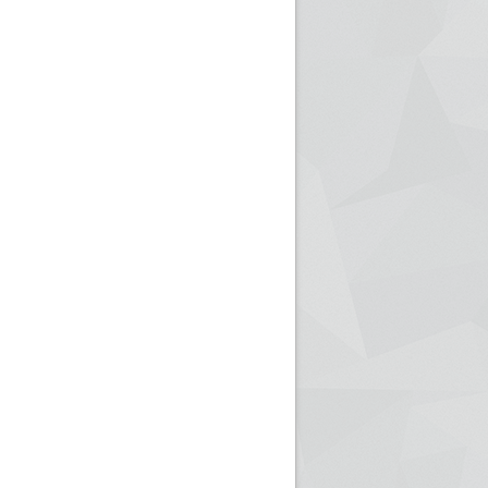
ريم الإذاعة الجزائرية للرياضيين البارالمبيين المتوجين
بالصور... اللقاء الوطني لمديري الإذ
اليات في طوكيو
حول مرافقة وتغطية الإنتخابات المحلية لـ27 نوفمب