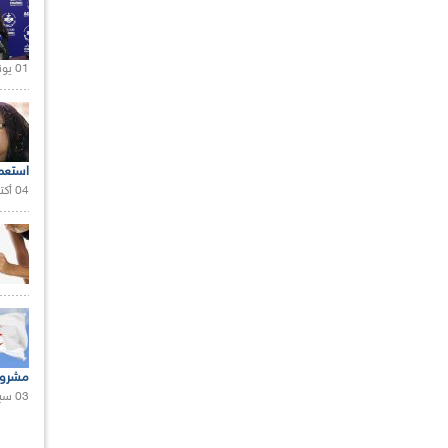
01 يونيو 2021 |
استعم
04 أكتوبر 2020 |
مشروع
03 سبتمبر 2020 |