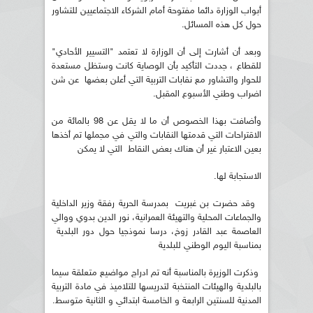
أبواب الوزارة دائما مفتوحة أمام الشركاء الاجتماعيين للتشاور
حول كل هذه المسائل.
وبعد أن أشارت إلى أن الوزارة لا تعتمد "التسيير الأحادي"
للقطاع ، جددت التأكيد بأن الوصاية كانت وستظل مستعدة
للحوار والتشاور مع نقابات التربية التي أعلن بعضها عن شن
اضراب وطني الأسبوع المقبل.
وأضافت بهذا الخصوص أن ما لا يقل عن 98 بالمائة من
الاقتراحات التي قدمتها النقابات والتي في مجملها تم أخذها
بعين الاعتبار غير أن هناك بعض النقاط التي لا يمكن
الاستجابة لها.
وقد حضرت بن غبريت بمدرسة الحرية رفقة وزير الداخلية
والجماعات المحلية والتهيئة العمرانية، نور الدين بدوي ووالي
العاصمة عبد القادر زوخ، درسا نموذجيا حول دور البلدية
بمناسبة اليوم الوطني للبلدية
وذكرت الوزيرة بالمناسبة أنه تم ادراج مواضيع متعلقة سيما
بالبلدية والهيئات المنتخبة لتدريسها للتلاميذ في مادة التربية
المدنية للسنتين الرابعة و الخامسة ابتدائي و الثانية متوسط.