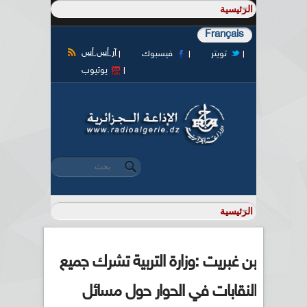
Français
آر أس أس
تويتر
فيسبوك
يوتيوب
‏بحث ‏
استمارة البحث
بن غبريت :وزارة التربية تشرك جميع
النقابات في الحوار حول مسائل