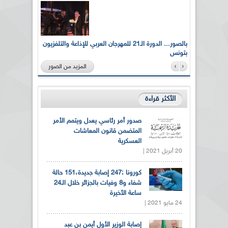
لى أرواح
بالصور... الدورة الـ21 للمهرجان العربي للإذاعة والتلفزيون
بتونس
المزيد من الصور
الأكثر قراءة
صدور أمر رئاسي يعدل ويتمم الأمر
المتضمن قانون المعاشات
العسكرية
20 أبريل 2021 |
كورونا :247 إصابة جديدة،151 حالة
شفاء و8 وفيات بالجزائر خلال الـ24
ساعة الأخيرة
24 مايو 2021 |
إصابة الوزير الأول أيمن بن عبد