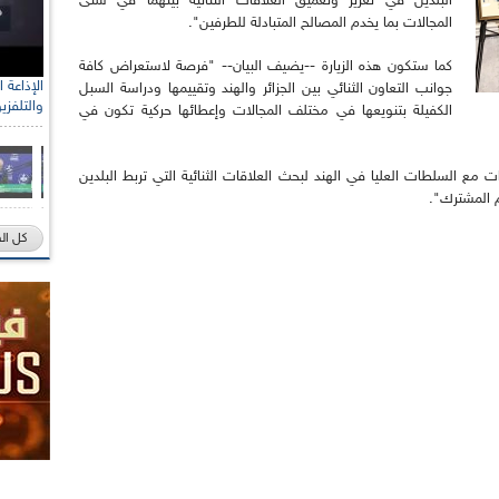
البلدين في تعزيز وتعميق العلاقات الثنائية بينهما في شتى
المجالات بما يخدم المصالح المتبادلة للطرفين".
كما ستكون هذه الزيارة --يضيف البيان-- "فرصة لاستعراض كافة
جوانب التعاون الثنائي بين الجزائر والهند وتقييمها ودراسة السبل
والتلفزي
الكفيلة بتنويعها في مختلف المجالات وإعطائها حركية تكون في
ات مع السلطات العليا في الهند لبحث العلاقات الثنائية التي تربط البلدين
م المشترك".
كل ال