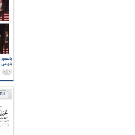
اعات الوطنية والجهوية
الإذاعة الجزائرية تقف دقيقة صمت ترحما على أرواح شهداء
ر 2021
17 أكتوبر 1961
بتونس
الأ
20 أبريل 2021 |