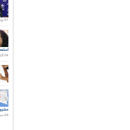
01 يونيو 2021 |
استعم
04 أكتوبر 2020 |
مشروع
03 سبتمبر 2020 |