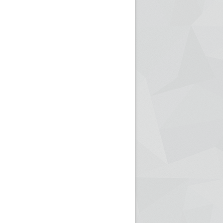
ريم الإذاعة الجزائرية للرياضيين البارالمبيين المتوجين
بالصور... اللقاء الوطني لمديري الإذ
اليات في طوكيو
حول مرافقة وتغطية الإنتخابات المحلية لـ27 نوفمب