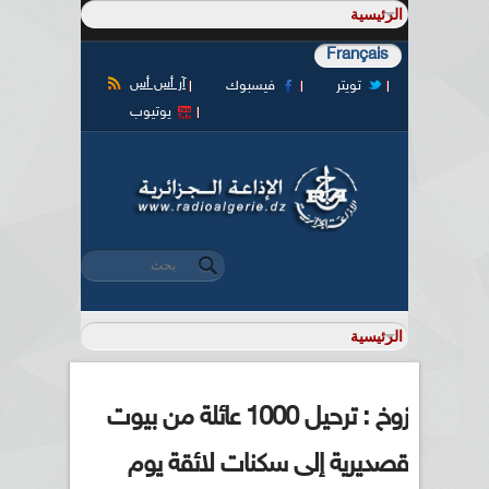
Français
آر أس أس
تويتر
فيسبوك
يوتيوب
‏بحث ‏
استمارة البحث
زوخ : ترحيل 1000 عائلة من بيوت
قصديرية إلى سكنات لائقة يوم