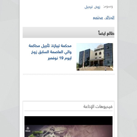
وسوم:
,
زوخ
ترحيل
الجزائر
,
مجتمع
طالع ايضاً
محكمة تيبازة: تأجيل محاكمة
والي العاصمة السابق زوخ
ليوم 19 نوفمبر
فيديوهات الإذاعة