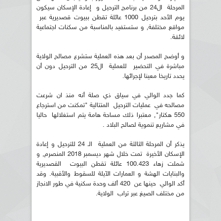
المرحلة ال24 من برنامج الترحيل و إعادة الإسكان سيكون
يوم الأحد بترحيل 1000 عائلة تقطن ببيوت قصديرية عبر
مواقع مختلفة, و ستستفيد بالمناسبة من سكنات اجتماعية
لائقة.
و أوضح المصدر أن بعد هذه العملية ستشرع مصالح الولاية
مباشرة في التحضير للعملية ال25 من الترحيل دون أن
يحدد تاريخا معينا لإجرائها.
كما جدد الوالي في سياق ذي صلة أنه منذ ان شرعت
مصالحه في عمليات الترحيل المتتالية "تمكنت من استرجاع
550 هكتار", معتبرا ذلك مساحة هامة يتم استغلالها حاليا
في مشاريع تنموية لصالح البلاد .
يذكر أن المرحلة الثالثة من العملية الـ 24 للترحيل و إعادة
الإسكان الأخيرة تمت خلال شهر ديسمبر 2018 المنصرم, و
شملت زهاء 100.423 عائلة تقطن البيوت القصديرية
والبنايات الهشة و العمارات الآيلة للسقوط والأقبية. وقد
أكد الوالي حينها عن 420 ألف وحدة سكنية في طور الانجاز
من مختلف الصيغ عبر تراب الولاية.