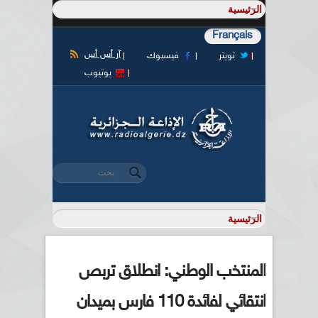
Français
آر أس أس
تويتر
فيسبوك
يوتيوب
‏بحث ‏
استمارة البحث
المنتخب الوطني: انطلاق تربص
انتقائي لفائدة 110 فارس بميدان