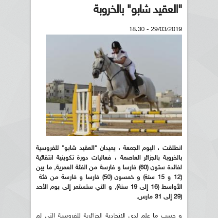
"العقيد شابو" بالخروبة
29/03/2019 - 18:30
انطلقت ، اليوم الجمعة ، يميدان "العقيد شابو" للفروسية
بالخروبة بالجزائر العاصمة ، فعاليات دورة تكوينية انتقائية
لفائدة ستون (60) فارسا و فارسة من الفئة العمرية, ما بين
(12 و 15 سنة) و خمسون (50) فارسا و فارسة من فئة
الأواسط (16 إلى 19 سنة), و التي ستستمر إلى يوم الأحد
(29 إلى 31 مارس.
و حسب ما علم لدى الاتحادية الجزائرية للفروسية التي لم