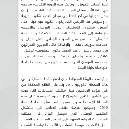
تعط أسباب التحويل ، وكانت هذه الدورة التكوينية مبرمجة
في بداية الأمر بميدان الفروسية "المتيجة " بالبليدة ، قبل أن
يتقرر تحويلها في آخر لحظة إلى ميدان العقيد شابو بالخروبة
، وسيؤطر هذا التربص الذي يكون التقييم فيه مبني على
أساس مستوى الاستعداد البدني للفرسان والأحصنة
بالإضافة إلى التحضيرات" التقنية و التكتيكية و النفسية
للفرسان" ، من قبل المدرب الوطني جمال مزيان و
مساعده سويلمي فتحي، بالإضافة غالى المربيين الفدراليين
(بن محمد ياسين ، عبد المجيد ماتور، محفوظية توفيق ،
كيلاش ابراهيم وايخنازن كريم". وعقب هذا التربص ،
سيستفيد الفرسان الذين سيتم انتقائهم من تربصات اعدادية
متواصلة طيلة السنة .
و أوضحت الهيئة الفديرالية ، إن اختيار قائمة المشاركين في
هاته المحطة التكوينية ، جاء بناء على النتائج المحققة من
قبل هؤلاء الرياضيين خلال مختلف المسابقات التي جرت
في الأشهر الاثني عشرة (12) الأخيرة "موضحة " ان هذه
المحطة الإعدادية تندرج ضمن برنامج عمل الاتحادية لسنة
2019, وسيكون فرصة لانتقاء العناصر التي ستشكل
المنتخب الوطني الذي سيمثل الجزائر في مختلف
المنافسات الدولية المقررة على المديين المتوسط و البعيد ،
مثل الألعاب الإفريقية للشباب و الألعاب الاولمبية للشباب