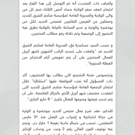
وأضاف ذات المتحدث أنه تم التوصل إلى هذا القرار بعد
اجتماع انعقد بمقر الولاية مساء أمس الثلاثاء ضم كل من
والي الولاية والمديرية العامة لمؤسسة مناجم الشرق للحديد
وممثلين عن الفرعين النقابيين لمنجمي الحديد لكل من
بوخضرة والونزة و مدير الصناعة بالنيابة بالولاية تطرق فيه
الحضور إلى الوضعية وتم خلاله رفع مطالب المحتجين.
و حسب السيد مساعدية فإن المديرية العامة لمناجم الشرق
للحديد قد "وافقت على تسديد الراتب الشهري لشهر أبريل
للعمال المحتجين على أن يتم تعويض أيام الاحتجاج من
العطلة السنوية".
وبخصوص منحة التشجيع التي يطالب بها المحتجون، أكد
ذات المسؤول أنه تمت الموافقة عليها "استثنائيا" خلال
اجتماع الجمعية العامة لمؤسسة مناجم الشرق للحديد التي
انعقدت منتصف شهر أبريل الأخير بالجزائر العاصمة، على ان
يتم تحديد قيمتها وصرفها للعمال بتاريخ " 8 مايو الجاري".
للتذكير، فقد شرع عمال منجمي الحديد ببوخضرة و الونزة
في حركة احتجاجية و إضراب عن العمل منذ 31 مارس
المنقضي، تسبب في خسائر مادية بقيمة 1 مليار دج، ونجم
عنه توقيف الفرن العالي رقم 2 وعدد من وحدات الإنتاج