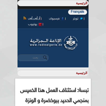
Français
آر أس أس
تويتر
فيسبوك
يوتيوب
‏بحث ‏
استمارة البحث
تبسة: استئناف العمل هذا الخميس
بمنجمي الحديد ببوخضرة و الونزة