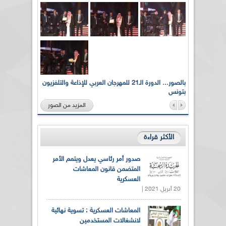
لى أرواح
بالصور... الدورة الـ21 للمهرجان العربي للإذاعة والتلفزيون
بتونس
المزيد من الصور
الأكثر قراءة
صدور أمر رئاسي يعدل ويتمم الأمر
المتضمن قانون المعاشات
العسكرية
20 أبريل 2021 |
المعاشات العسكرية : تسوية نهائية
لانشغالات المستخدمين