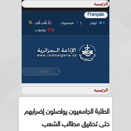
Français
آر أس أس
تويتر
فيسبوك
يوتيوب
‏بحث ‏
استمارة البحث
الطلبة الجامعيون يواصلون إضرابهم
حتى تحقيق مطالب الشعب