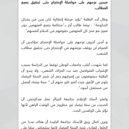
مبدين عزمهم على مواصلة الإحتجاج حتى تحقيق جميع
المطالب.
وقال أحد الطلبة "نؤيد مرحلة إنتقالية لكن نحن من يشكل
الحكومة" ، بينما طالب آخر بـ"محاكمة جميع المتهمين دون
تمييز مع منح كل المتهمين حقوقهم في الدفاع أنفسهم".
و أبدى آخرون عزمهم على مواصلة الإحتجاج مؤكدين أن
الصيام لن يوقف عزيمتهم في الإحتجاج حتى تحقيق مطالب
الشعب.
كما شهدت أغلب جامعات الوطن توقفا عن الدراسة بسبب
الإضراب المتواصل منذ بدء الحراك الشعبي، ولا يبدو أن
الطلبة سيتوقفون عن إضرابهم رغم أن شبح السنة البيضاء
يلوح في الأفق حيث أعتبر كثير منهم أن " سنة بيضاء أفضل
من مستقبل أسود".
واعتبر أستاذ الإعلام بجامعة الجزائر عمار عبدالرحمن أن
الحديث عن سنة بيضاء غير مطروح في الوقت الراهن لأنها
تؤثر على الوافدين الجدد.
ويرى كمال رزيق الأستاذ بجامعة البليدة أن هناك عددا من
الحلول لتفادي شبح السنة البيضاء لأنها ستنعكس سلبا على