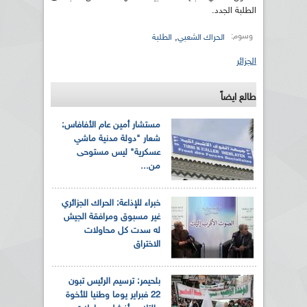
الطلبة الجدد.
وسوم:
,
الحراك الشعبي
الطلبة
الجزائر
طالع ايضاً
مستشار أمين عام الأفافاس:
شعار "دولة مدنية ماشي
عسكرية" ليس مستوحى
من...
خبراء للإذاعة: الحراك الجزائري
غير مسبوق ومرافقة الجيش
له سدت كل محاولات
الاختراق
بلحيمر: ترسيم الرئيس تبون
22 فبراير يوما وطنيا للأخوة