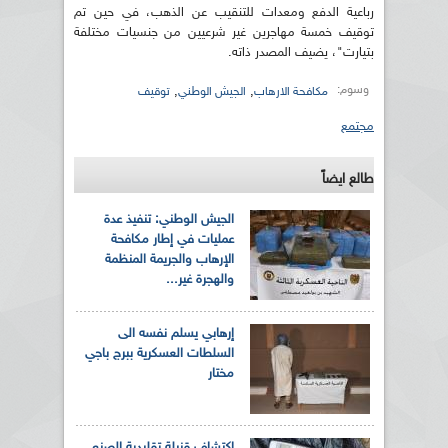
رباعية الدفع ومعدات للتنقيب عن الذهب، في حين تم
توقيف خمسة مهاجرين غير شرعيين من جنسيات مختلفة
بتيارت"، يضيف المصدر ذاته.
وسوم:
,
,
مكافحة الارهاب
الجيش الوطني
توقيف
مجتمع
طالع ايضاً
الجيش الوطني: تنفيذ عدة
عمليات في إطار مكافحة
الإرهاب والجريمة المنظمة
والهجرة غير...
إرهابي يسلم نفسه الى
السلطات العسكرية ببرج باجي
مختار
اكتشاف قنبلة تقليدية الصنع