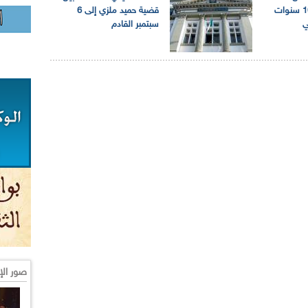
الحبس النافذ 15 و10 سنوات
قضية حميد ملزي إلى 6
ي
سبتمبر القادم
صور الإ