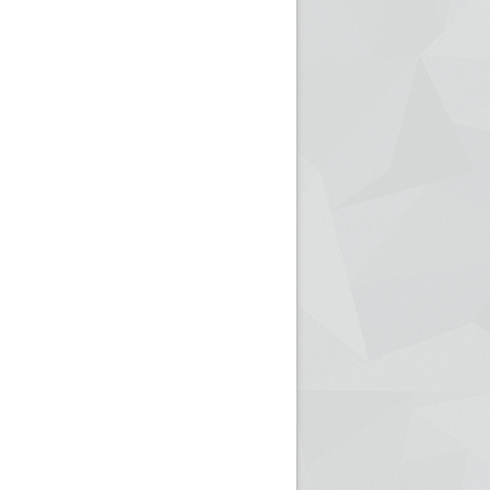
ريم الإذاعة الجزائرية للرياضيين البارالمبيين المتوجين
بالصور... اللقاء الوطني لمديري الإذ
اليات في طوكيو
حول مرافقة وتغطية الإنتخابات المحلية لـ27 نوفمب