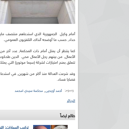
أمام وكيل الجمهورية الذي استدعاهم منتصف ماي
حداد, حسب ما أوضحه آنذاك التلفزيون العمومي.
كما ينتظر أن يمثل أمام ذات المحكمة, عدد آخر من ا
الأعمال, من بينهم رجل الأعمال محي الدين طحكوت 
تتعلق بمنح امتيازات لشركة (سيما موتورز) التي يمل
وقد شرعت العدالة منذ أكثر من شهرين, في استدعاء
قضايا فساد.
وسوم:
,
أحمد أويحيى
محكمة سيدي امحمد
الجزائر
طالع ايضاً
تركيب السيارات: ال