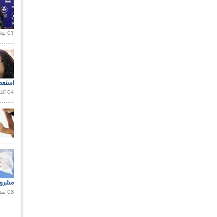
01 يونيو 2021 |
استعم
04 أكتوبر 2020 |
مشروع
03 سبتمبر 2020 |