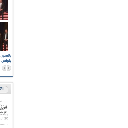
اعات الوطنية والجهوية
الإذاعة الجزائرية تقف دقيقة صمت ترحما على أرواح شهداء
ر 2021
17 أكتوبر 1961
بتونس
الأ
20 أبريل 2021 |