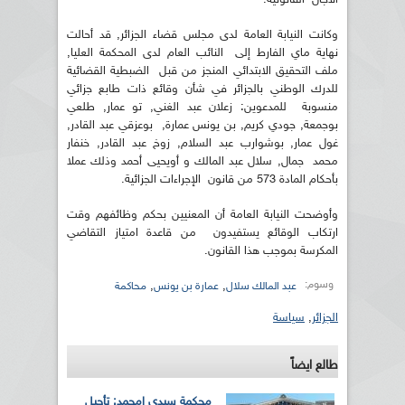
وكانت النيابة العامة لدى مجلس قضاء الجزائر, قد أحالت
نهاية ماي الفارط إلى النائب العام لدى المحكمة العليا,
ملف التحقيق الابتدائي المنجز من قبل الضبطية القضائية
للدرك الوطني بالجزائر في شأن وقائع ذات طابع جزائي
منسوبة للمدعوين: زعلان عبد الغني, تو عمار, طلعي
بوجمعة, جودي كريم, بن يونس عمارة, بوعزقي عبد القادر,
غول عمار, بوشوارب عبد السلام, زوخ عبد القادر, خنفار
محمد جمال, سلال عبد المالك و أويحيى أحمد وذلك عملا
بأحكام المادة 573 من قانون الإجراءات الجزائية.
وأوضحت النيابة العامة أن المعنيين بحكم وظائفهم وقت
ارتكاب الوقائع يستفيدون من قاعدة امتياز التقاضي
المكرسة بموجب هذا القانون.
وسوم:
,
,
عبد المالك سلال
عمارة بن يونس
محاكمة
الجزائر
,
سياسة
طالع ايضاً
محكمة سيدي امحمد: تأجيل