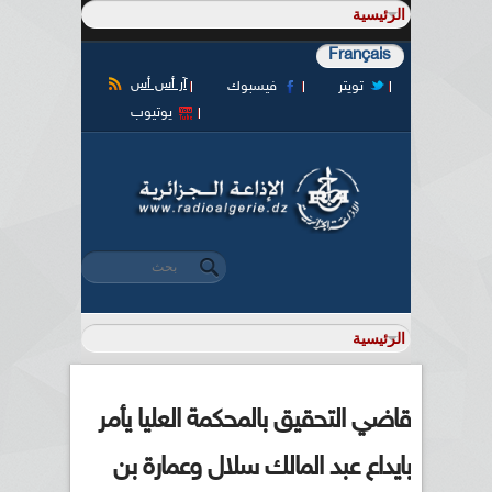
Français
آر أس أس
تويتر
فيسبوك
يوتيوب
‏بحث ‏
استمارة البحث
قاضي التحقيق بالمحكمة العليا يأمر
بايداع عبد المالك سلال وعمارة بن