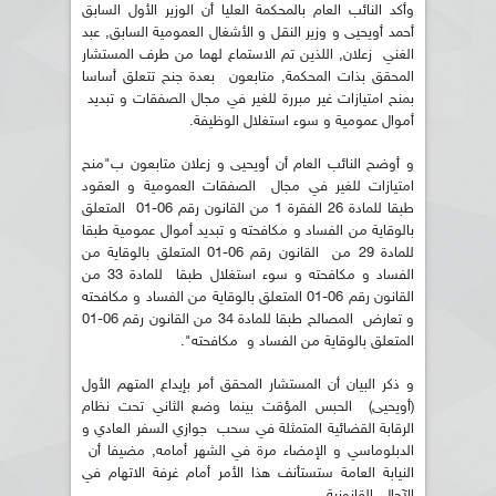
وأكد النائب العام بالمحكمة العليا أن الوزير الأول السابق
أحمد أويحيى و وزير النقل و الأشغال العمومية السابق, عبد
الغني زعلان, اللذين تم الاستماع لهما من طرف المستشار
المحقق بذات المحكمة, متابعون بعدة جنح تتعلق أساسا
بمنح امتيازات غير مبررة للغير في مجال الصفقات و تبديد
أموال عمومية و سوء استغلال الوظيفة.
و أوضح النائب العام أن أويحيى و زعلان متابعون ب"منح
امتيازات للغير في مجال الصفقات العمومية و العقود
طبقا للمادة 26 الفقرة 1 من القانون رقم 06-01 المتعلق
بالوقاية من الفساد و مكافحته و تبديد أموال عمومية طبقا
للمادة 29 من القانون رقم 06-01 المتعلق بالوقاية من
الفساد و مكافحته و سوء استغلال طبقا للمادة 33 من
القانون رقم 06-01 المتعلق بالوقاية من الفساد و مكافحته
و تعارض المصالح طبقا للمادة 34 من القانون رقم 06-01
المتعلق بالوقاية من الفساد و مكافحته".
و ذكر البيان أن المستشار المحقق أمر بإيداع المتهم الأول
(أويحيى) الحبس المؤقت بينما وضع الثاني تحت نظام
الرقابة القضائية المتمثلة في سحب جوازي السفر العادي و
الدبلوماسي و الإمضاء مرة في الشهر أمامه, مضيفا أن
النيابة العامة ستستأنف هذا الأمر أمام غرفة الاتهام في
الآجال القانونية.