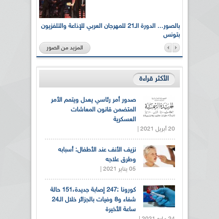
لى أرواح
بالصور... الدورة الـ21 للمهرجان العربي للإذاعة والتلفزيون
بتونس
المزيد من الصور
الأكثر قراءة
صدور أمر رئاسي يعدل ويتمم الأمر
المتضمن قانون المعاشات
العسكرية
20 أبريل 2021 |
نزيف الأنف عند الأطفال: أسبابه
وطرق علاجه
05 يناير 2021 |
كورونا :247 إصابة جديدة،151 حالة
شفاء و8 وفيات بالجزائر خلال الـ24
ساعة الأخيرة
24 مايو 2021 |