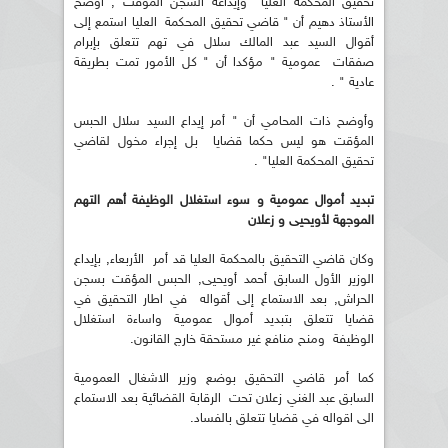
تحقيق المحكمة العليا وإيداعه السجن المؤقت , أوضح
الأستاذ دهيم أن " قاضي تحقيق المحكمة العليا استمع إلى
أقوال السيد عبد المالك سلال في تهم تتعلق بإبرام
صفقات عمومية " مؤكدا أن " كل الأمور تمت بطريقة
عادية " .
وأوضح ذات المحامي أن " أمر إيداع السيد سلال الحبس
المؤقت هو ليس حكما قضايا بل إجراء مخول لقاضي
تحقيق المحكمة العليا" .
تبديد أموال عمومية و سوء استغلال الوظيفة أهم التهم
الموجهة لأويحيى و زعلان
وكان قاضي التحقيق بالمحكمة العليا قد أمر الأربعاء, بإيداع
الوزير الأول السابق أحمد أويحيى, الحبس المؤقت بسجن
الحراش, بعد الاستماع إلى أقواله في اطار التحقيق في
قضايا تتعلق بتبديد أموال عمومية واساءة استغلال
الوظيفة ومنح منافع غير مستحقة خارج القانون.
كما أمر قاضي التحقيق بوضع وزير الاشغال العمومية
السابق عبد الغني زعلان تحت الرقابة القضائية بعد الاستماع
الى اقواله في قضايا تتعلق بالفساد.