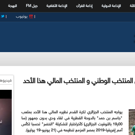
الثة
الإذاعة الدولية
إذاعة القرآن
الإذاعة الثقافية
جيل FM
البهجة
يوتيوب
قاء ودي بين المنتخب الوطني و المنتخب المالي هذا الأحد
فيديوها
يواجه المنتخب الجزائري لكرة القدم نظيره المالي
هذا
الأحد بملعب
"جاسم بن حمد" بالدوحة القطرية في لقاء ودي بدون جمهور (سا
00ر19 بالتوقيت الجزائري) كآخراختبار لتشكيلة "الخضر" تحسبا لكأس
أمم إفريقيا-2019 بمصر المزمع تنظيمه في (21 يونيو-19 يوليو).