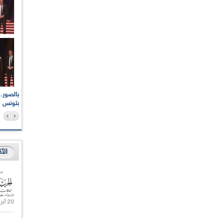
اعات الوطنية والجهوية
الإذاعة الجزائرية تقف دقيقة صمت ترحما على أرواح شهداء
ر 2021
17 أكتوبر 1961
بتونس
الأ
20 أبريل 2021 |