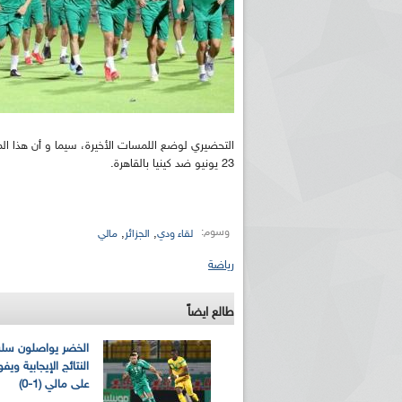
التحضيري لوضع اللمسات الأخيرة، سيما و أن هذا الم
23 يونيو ضد كينيا بالقاهرة.
وسوم:
,
,
لقاء ودي
الجزائر
مالي
رياضة
طالع ايضاً
الخضر يواصلون سل
النتائج الإيجابية ويف
على مالي (1-0)