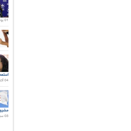
01 يونيو 2021 |
استعم
04 أكتوبر 2020 |
مشروع
03 سبتمبر 2020 |