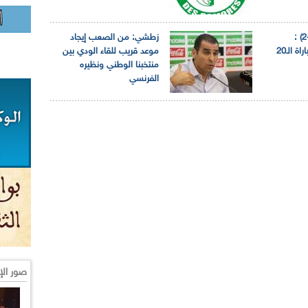
الجزائر-المكسيك (2-2) :
زطشي: من الصعب إيجاد
"الخضر" يبلغون المباراة الـ20
موعد قريب للقاء الودي بين
منتخبنا الوطني ونظيره
الفرنسي
صور الإ