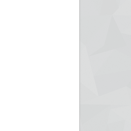
ريم الإذاعة الجزائرية للرياضيين البارالمبيين المتوجين
بالصور... اللقاء الوطني لمديري الإذ
اليات في طوكيو
حول مرافقة وتغطية الإنتخابات المحلية لـ27 نوفمب