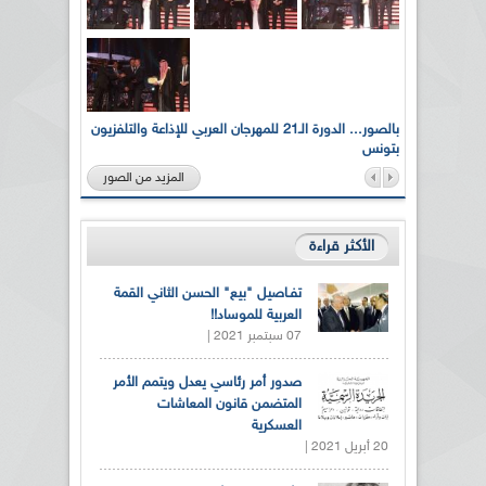
لى أرواح
بالصور... الدورة الـ21 للمهرجان العربي للإذاعة والتلفزيون
بتونس
المزيد من الصور
الأكثر قراءة
تفـاصيل "بيع" الحسن الثاني القمة
العربية للموساد!!
07 سبتمبر 2021 |
صدور أمر رئاسي يعدل ويتمم الأمر
المتضمن قانون المعاشات
العسكرية
20 أبريل 2021 |