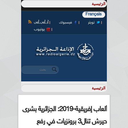
Français
آر أس أس
تويتر
فيسبوك
يوتيوب
‏بحث ‏
استمارة البحث
ألعاب إفريقية-2019: الجزائرية بشرى
حيرش تنال3 برونزيات في رفع