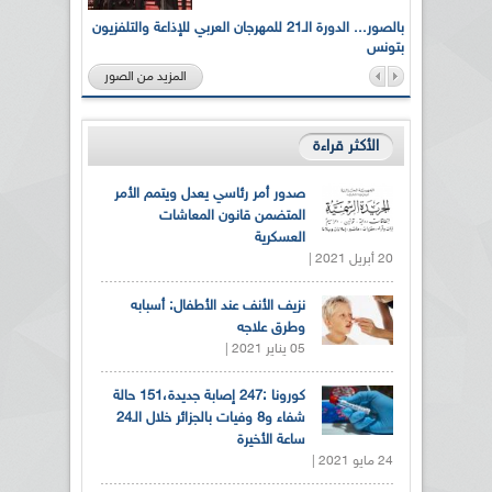
لى أرواح
بالصور... الدورة الـ21 للمهرجان العربي للإذاعة والتلفزيون
بتونس
المزيد من الصور
الأكثر قراءة
صدور أمر رئاسي يعدل ويتمم الأمر
المتضمن قانون المعاشات
العسكرية
20 أبريل 2021 |
نزيف الأنف عند الأطفال: أسبابه
وطرق علاجه
05 يناير 2021 |
كورونا :247 إصابة جديدة،151 حالة
شفاء و8 وفيات بالجزائر خلال الـ24
ساعة الأخيرة
24 مايو 2021 |