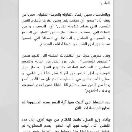
القادم.
وبالمناسبة، سجل زغماتي تفاؤله بالمرحلة المقبلة، معربا عن
يقينه بأن "سمو أي مجتمع يقدر بمدى اعترافه بأحكام النص
الأسمى الذي ينظم شؤونه الكبرى" أي الدستور، و هي
القناعة التي يستمدها --مثلما قال-- من "العلو في التحضر
و السمو في التعامل و الصلابة في اليقظة" التي يلمسها
منذ شهور لدى الشباب و كافة أطياف المجتمع.
وفي معرض حديثه عن الانتخابات المقبلة التي تندرج ضمن
"الحقوق الأساسية"، على غرار الحق في الحرية والتجمع
السلمي و المحاكمة العادلة، ذكر وزير العدل بنضال جيل
اليوم من أجل تكريس حق آخر لا يقل شأنا عن الباقي، و
يتعلق الأمر بالحق في المساواة، ليذكر بأن هذا الأخير "هدر
ردحا من الزمن بسبب جشع ثلة قليلة ممن انعدم ضميرهم
و تدنت أخلاقهم".
عدد القضايا التي أثيرت فيها آلية الدفع بعدم الدستورية لم
يتجاوز الخمسة لحد الآن
وأفاد وزير العدل، حافظ الأختام من جهة أخرى، بأن عدد
القضايا التي أثيرت فيها آلية الدفع بعدم الدستورية لم
يتجاوز خمسة قضايا منذ دخولها حيز التطبيق شهر مارس