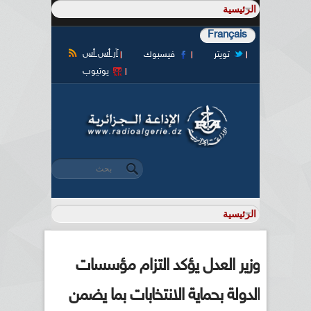
Français
آر أس أس
تويتر
فيسبوك
يوتيوب
‏بحث ‏
استمارة البحث
وزير العدل يؤكد التزام مؤسسات
الدولة بحماية الانتخابات بما يضمن