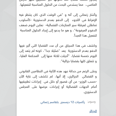
الماضي، مما يستدعي البحث عن الحلول المناسبة لتفعيلها.
وأشار زغماتي إلى أنه و "في الوقت الذي كان ينتظر فيه
الإفراط في اللجوء إلى الدفع بعدم الدستورية -كأسلوب
تماطلي لعرقلة سير المنازعات القضائية- نعاين اليوم ضعف
الدفوع المرفوعة"، و هو ما يدعو إلى إيجاد الحلول المناسبة
لتفعيل هذا المبدأ.
وكشف في هذا السياق عن أن عدد القضايا التي أثير فيها
الدفع بعدم الدستورية يعد "ضئيلا جدا"، كونه لم يتعد إلى
اليوم خمسة قضايا، "أحيلت ثلاثة منها إلى المحكمة العليا،
و تتعلق كلها بقضايا جزائية".
وعلى الرغم من حداثة عهد هذه الآلية في النظامين القانوني
و القضائي الجزائري، إلا أنها، لم تكشف إلى غاية الآن
-حسب الوزير- عن أي قصور أو خلل في إجراءات تطبيقيها
أمام الجهات القضائية أو إجراءات عرضها على المجلس
الدستوري.
وسوم:
,
رئاسيات 12 ديسمبر
بلقاسم زغماتي
الجزائر