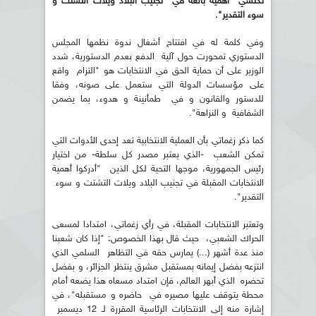
تكتسي أهمية بالغة في "تجنيب البلاد ويلات التشتت و
سوء التقدير".
وفي كلمة له في افتتاح أشغال ندوة نظمها المجلس
الدستوري تمحورت حول آلية الدفع بعدم الدستورية، شدد
الوزير على أن حماية الحق في الانتخابات هو "التزام واقع
على مؤسسات الدولة التي ستعمل على صونه، وفقا
للدستور والقانون و في طمأنينة و هدوء، بما يضمن
الشفافية و النزاهة".
كما ذكر زغماتي بأن العملية الانتخابية تعد إحدى الأدوات التي
تمكن الشعب -الذي يعتبر مصدر كل سلطة- من اختيار
رئيس الجمهورية، موجها التحية لكل الذين "أدركوا أهمية
الانتخابات المقبلة في تجنيب البلاد ويلات التشتت و سوء
التقدير".
وتعتبر الانتخابات المقبلة، في رأي زغماتي، امتدادا لمسعى
الحراك الشعبي، حيث قال بهذا الخصوص: "إذا كان شعبنا
منذ عدة أشهر (...) يمارس حقه في التظاهر السلمي الذي
انتزعه بفضل إيمانه بمستقبل مشرق ينتظر الجزائر، و بفضل
تحضره الذي أبهر العالم، فإن امتداد مسعاه هذا يضعه أمام
محطة يتوقف عليها مصيره في حاضره و مستقبله"، في
إشارة منه إلى الانتخابات الرئاسية المقررة لـ 12 ديسمبر