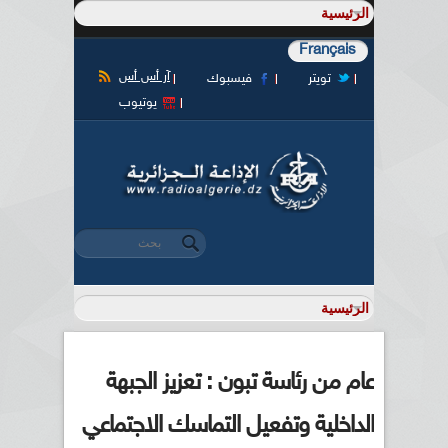
Français
آر أس أس
تويتر
فيسبوك
يوتيوب
‏بحث ‏
استمارة البحث
عام من رئاسة تبون : تعزيز الجبهة
الداخلية وتفعيل التماسك الاجتماعي