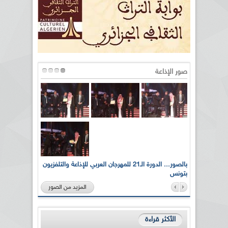
صور الإذاعة
لى أرواح
بالصور... الدورة الـ21 للمهرجان العربي للإذاعة والتلفزيون
بتونس
المزيد من الصور
الأكثر قراءة