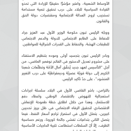
الأوساط الشعبية، واعتبر مؤشرًا حقيقيًا للإرادة التي تحذو
القيادة السياسية للبلاد على درب تحقيق تنمية مستدامة
تستجيب لروح العدالة الاجتماعية ومقتضيات دولة الحق
والقانون.
ووجّه الرئيس تبون حكومة الوزير الأول عبد العزيز جراد
للحفاظ على الطابع الاجتماعي للدولة والدعم الاجتماعي
للطبقات الهشة، والحفاظ على القدرات الشرائية للمواطنين.
وبادر الرئيس تبون بتجسيد أولى وعوده بتنظيم الاستفتاء
على مشروع تعديل الدستور في الفاتح نوفمبر الماضي، من
أجل "التأسيس لعهد جديد يُحقّق آمال الأمّة وتطلّعات شعبنا
الكريم إلى دولة قويّة عصريّة وديمقراطيّة على درب التغيير
المنشود"، على حدّ تأكيد الرئيس.
بالتزامن، باشر القاضي الأول في البلاد سلسلة اجراءات
استعجالية للنهوض بالاقتصاد الوطني واعطاء دفع
للاستثمار، وهذا من خلال اطلاق خطة طموحة للإنعاش
الاقتصادي لتحقيق الرفاه الاجتماعي في ظل بروز تحديين
كبيرين، يتمثل الأول في استمرار تراجع أسعار النفط، فيما
يتصل الثاني بتداعيات تفشي جائحة كورونا، ورغم حساسية
الظرف، إلاّ أنّ السلطات استطاعت تلبية الحاجيات الأساسية