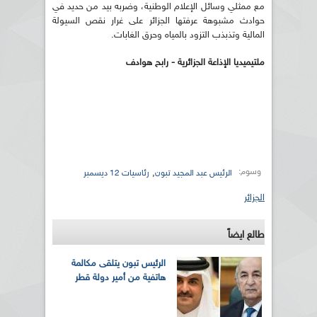
مع ممثلي وسائل الإعلام الوطنية، وضربه بيد من حديد في
حوادث مشبوهة عرفتها الجزائر على غرار نقص السيولة
المالية وتذبذب التزود بالمياه وحرق الغابات.
ملتيميديا الإذاعة الجزائرية - رابح هوادف
وسوم:
,
الرئيس عبد المجيد تبون
رئاسيات 12 ديسمبر
الجزائر
طالع ايضاً
الرئيس تبون يتلقى مكالمة
هاتفية من أمير دولة قطر