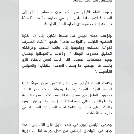
وتحصين التوازنات العامة.
وعرف العام الأول من حكم تبون انضمام الجزائر إلى
المنطقة الإفريقية للتبادل الحر، في خطوة تعدّ مكسبًا هامًا
بوسعه إعطاء دفع قوي لتجارة الجزائر الخارجية.
ونوّهت مجلة الجيش في عددها الأخير، إلى أنّ الفترة
الماضية اقترنت بـ"انجازات هامة" طبعها "الأداء المشرف
لقواتنا المسلحة ووقوفها إلى جانب الشعب ومرافقته
لتحقيق مشروعه الوطني"، وذكرت بــ"تعهداتها لإفشال
جميع مخططات العصابة التي كانت تعمل بالخفاء للزج
بالبلاد في غياهب ما يسمى المرحلة الانتقالية والمجلس
التـأسيسي".
وكانت السنة الأولى من حكم الرئيس تبون عنوانًا كبيرًا
لعودة الجزائر القوية إقليميًا ودوليًا، حيث كان للجزائر
حضورها الفاعل في سبيل حلحلة معضلات الصحراء الغربية
وليبيا واليمن ومالي ومنطقة الساحل وغيرها من بؤر التوتر،
والتأكيد على مواقفها الثابتة اتجاه المقاربات السلمية في
حل هذه الأزمات.
وحرص الرئيس تبون في عامه الأول على التأسيس لنمط
جديد في التواصل الرسمي من خلال إجراءه لقاءات دورية