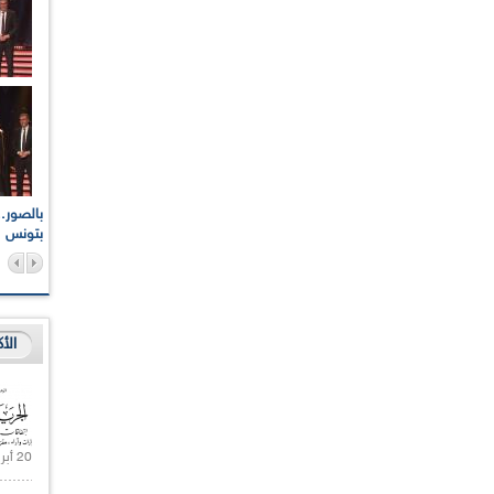
اعات الوطنية والجهوية
الإذاعة الجزائرية تقف دقيقة صمت ترحما على أرواح شهداء
ر 2021
17 أكتوبر 1961
بتونس
الأ
20 أبريل 2021 |