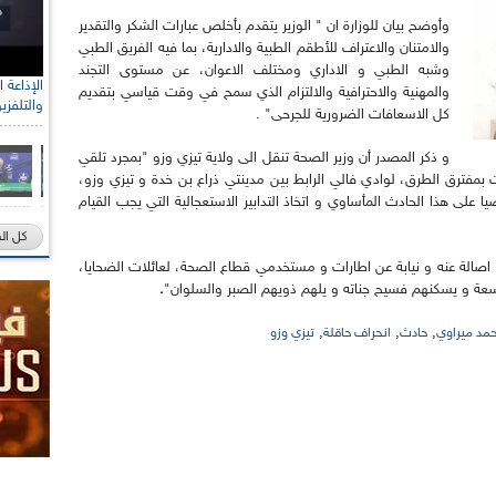
وأوضح بيان للوزارة ان " الوزير يتقدم بأخلص عبارات الشكر والتقدير
والامتنان والاعتراف للأطقم الطبية والادارية، بما فيه الفريق الطبي
وشبه الطبي و الاداري ومختلف الاعوان، عن مستوى التجند
والمهنية والاحترافية والالتزام الذي سمح في وقت قياسي بتقديم
والتلفزي
كل الاسعافات الضرورية للجرحى" .
و ذكر المصدر أن وزير الصحة تنقل الى ولاية تيزي وزو "بمجرد تلقي
 بمفترق الطرق، لوادي فالي الرابط بين مدينتي ذراع بن خدة و تيزي وزو،
 الوقوف شخصيا على هذا الحادث المأساوي و اتخاذ التدابير الاستعجالية التي يجب القيام
كل ال
ي، اصالة عنه و نيابة عن اطارات و مستخدمي قطاع الصحة، لعائلات الضحايا،
واسعة و يسكنهم فسيح جناته و يلهم ذويهم الصبر والسلوان"
.
,
,
,
حمد ميراوي
حادث
انحراف حاقلة
تيزي وزو