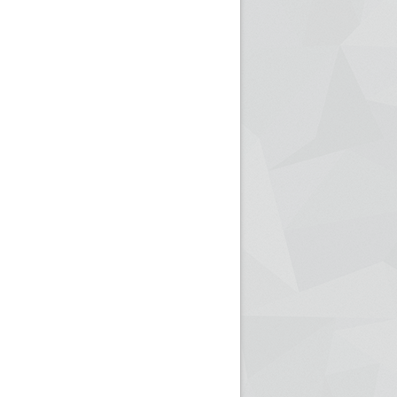
ريم الإذاعة الجزائرية للرياضيين البارالمبيين المتوجين
بالصور... اللقاء الوطني لمديري الإذ
اليات في طوكيو
حول مرافقة وتغطية الإنتخابات المحلية لـ27 نوفمب