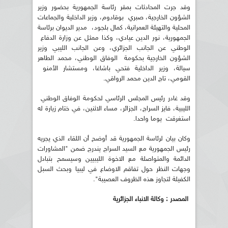
وقد جرت المحادثات بمقر رئاسة الجمهورية بحضور وزير
الشؤون الخارجية، صبري بوقادوم، وزير الداخلية والجماعات
المحلية والتهيئة العمرانية، كمال بلجود، مدير الديوان برئاسة
الجمهورية، نور الدين عيادي، وكذا ممثل عن وزارة الدفاع
الوطني عن الجانب الجزائري، وعن الجانب الليبي وزير
الشؤون الخارجية بحكومة الوفاق الوطني، محمد الطاهر
سيالة، وزير الداخلية فتحي باشاغا، ومستشار الأمنو
القومي، تاج الدين محمد الرواقي.
وقد غادر رئيس المجلس الرئاسي لحكومة الوفاق الوطني
الليبية، فايز السراج، الجزائر، مساء الاثنين، في ختام زيارة له
استغرقت يوما واحدا.
وكان بيان لرئاسة الجمهورية قد أوضح أن اللقاء الذي يجريه
رئيس الجمهورية مع السيد السراج يندرج ضمن "المشاورات
الدائمة والمتواصلة مع الاخوة الليبيين وسيسمح بتبادل
وجهات النظر حول تفاقم الاوضاع في ليبيا وبحث السبل
الكفيلة لتجاوز هذه الظروف العصيبة".
المصدر : وكالة الانباء الجزائرية